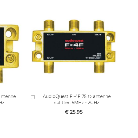
antenne
AudioQuest F>4F 75 Ω antenne
A
In
In
GHz
splitter: 5MHz - 2GHz
winkelmandje
wi
€ 25,95