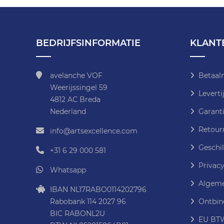
BEDRIJFSINFORMATIE
KLANT
avelanche VOF
Betaal
Weerijssingel 59
Leverti
4812 AC Breda
Nederland
Garanti
Retour
info@artsexcellence.com
Geschil
+31 6 29 000 581
Privacy
Whatsapp
Algeme
IBAN NL17RABO0114202796
Rabobank 114 2027 96
Ontbin
BIC RABONL2U
EU BTW