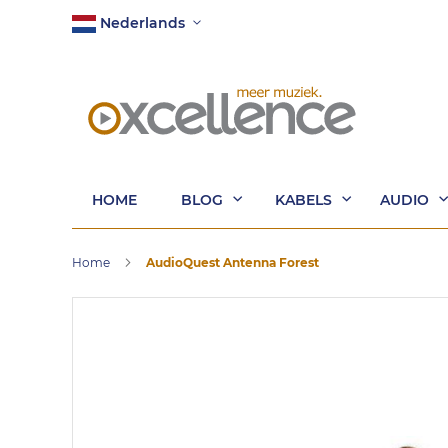
Ga
Taal
Nederlands
naar
de
inhoud
HOME
BLOG
KABELS
AUDIO
Home
AudioQuest Antenna Forest
Ga
naar
het
einde
van
de
afbeeldingen-
gallerij