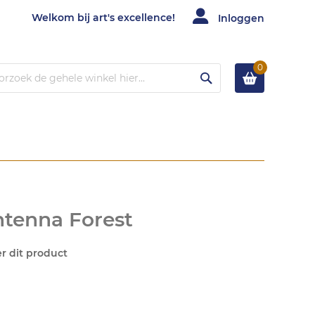
Welkom bij art's excellence!
Inloggen
0
Zoek
tenna Forest
er dit product