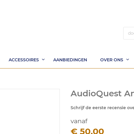
Zoek
ACCESSOIRES
AANBIEDINGEN
OVER ONS
AudioQuest An
Schrijf de eerste recensie ov
vanaf
€ 50,00