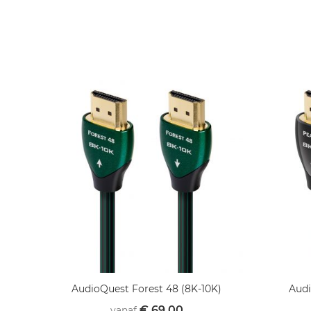
AudioQuest Forest 48 (8K-10K)
Audi
€ 69,00
vanaf