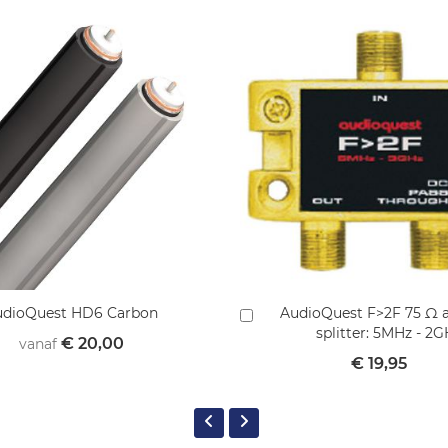
udioQuest HD6 Carbon
AudioQuest F>2F 75 Ω 
In
splitter: 5MHz - 2
winkelmandje
€ 20,00
vanaf
€ 19,95