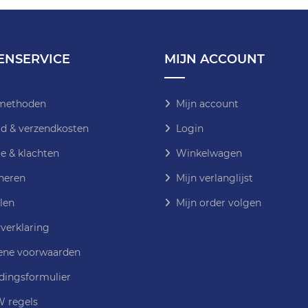
ENSERVICE
MIJN ACCOUNT
methoden
Mijn account
jd & verzendkosten
Login
e & klachten
Winkelwagen
neren
Mijn verlanglijst
len
Mijn order volgen
verklaring
ne voorwaarden
dingsformulier
 regels