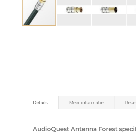
Ga
naar
het
begin
van
de
afbeeldingen-
gallerij
Details
Meer informatie
Rece
AudioQuest Antenna Forest specif