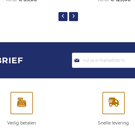
Abonneer
BRIEF
je
op
onze
nieuwsbrief:
Veilig betalen
Snelle levering