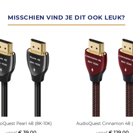
MISSCHIEN VIND JE DIT OOK LEUK?
oQuest Pearl 48 (8K-10K)
AudioQuest Cinnamon 48 (
€ 39,00
€ 129,00
vanaf
vanaf