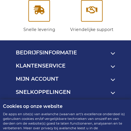
Snelle levering
Vriendelijke support
BEDRIJFSINFORMATIE
KLANTENSERVICE
MIJN ACCOUNT
SNELKOPPELINGEN
Cookies op onze website
Copyright © 2013 - 2026
De apps en site(s) van avelanche (waarvan art's excellence onderdeel is)
art's excellence - onderdeel van avelanche
gebruiken cookies en/of vergelijkbare technieken van onszelf en van
derden om de website(s) goed te laten functioneren, analyseren en te
R2.4.6-p9-15.19
verbeteren. Meer over privacy bij avelanche leest u in de