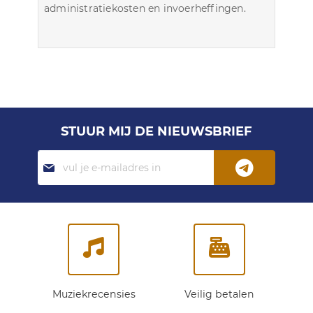
administratiekosten en invoerheffingen.
STUUR MIJ DE NIEUWSBRIEF
Abonneer
je
op
onze
nieuwsbrief:
Muziekrecensies
Veilig betalen