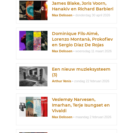
James Blake, Joris Voorn,
Hanakiv en Richard Barbieri
Max Delissen
-
donderdag 30 april 2026
Dominique Fils-Aimé,
Lorenzo Montanà, Prokofiev
en Sergio Díaz De Rojas
Max Delissen
-
woensdag 11 maart 2026
Een nieuw muzieksysteem
(3)
Arthur Venis
-
zondag 22 februari 2026
Veslemøy Narvesen,
Imarhan, Terje Isungset en
Vivaldi
Max Delissen
-
maandag 2 februari 2026