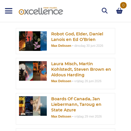
Ga
0
naar
de
inhoud
Zoek
Robot God, Elder, Daniel
Lanois en Ed O’Brien
Max Delissen
-
dinsdag 30 juni 2026
Laura Misch, Martin
Kohlstedt, Steven Brown en
Aldous Harding
Max Delissen
-
vrijdag 26 juni 2026
Boards Of Canada, Jan
Liebermann, Taroug en
State Azure
Max Delissen
-
vrijdag 29 mei 2026