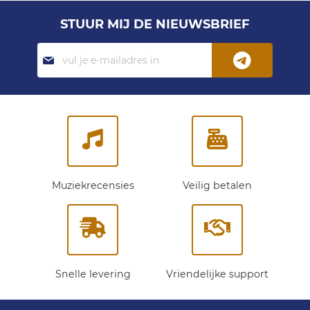
STUUR MIJ DE NIEUWSBRIEF
Abonneer
je
op
onze
nieuwsbrief:
Muziekrecensies
Veilig betalen
Snelle levering
Vriendelijke support