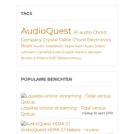
TAGS
AudioQuest
iFi audio
Chord
Company
Crystal Cable
Chord Electronics
Roon
Auralic
Astell&Kern
Apple
Naim Audio
Siltech
Lehmann
Campfire Audio
English Electric
Sbooster
Bowers & Wilkins
WBT
Bassocontinuo
POPULAIRE BERICHTEN
Lossless online streaming - Tidal versus
Qobuz
vrijdag 26 april 2019
AudioQuest HDMI 2.1 kabels - review