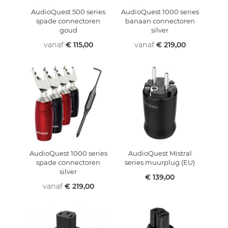
AudioQuest 500 series
AudioQuest 1000 series
spade connectoren
banaan connectoren
goud
silver
vanaf
€ 115,00
vanaf
€ 219,00
AudioQuest 1000 series
AudioQuest Mistral
spade connectoren
series muurplug (EU)
silver
€ 139,00
vanaf
€ 219,00