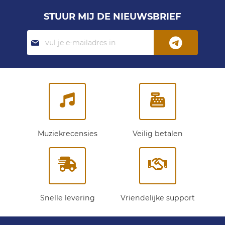
STUUR MIJ DE NIEUWSBRIEF
Abonneer
je
op
onze
nieuwsbrief:
Muziekrecensies
Veilig betalen
Snelle levering
Vriendelijke support