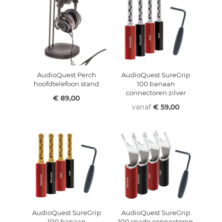
AudioQuest Perch
AudioQuest SureGrip
hoofdtelefoon stand
100 banaan
connectoren zilver
€ 89,00
vanaf
€ 59,00
AudioQuest SureGrip
AudioQuest SureGrip
100 banaan
100 spade connectoren