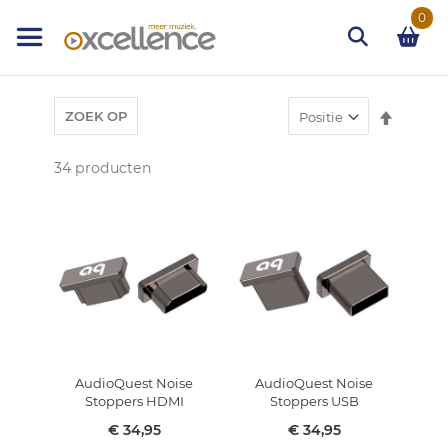
Ga
0
naar
de
inhoud
Zoek
Van
ZOEK OP
hoog
naar
34
producten
laag
sortere
AudioQuest Noise
AudioQuest Noise
Stoppers HDMI
Stoppers USB
€ 34,95
€ 34,95