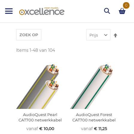
Ga
0
naar
de
inhoud
Zoek
Van
ZOEK OP
hoog
naar
Items
1
-
48
van
104
laag
sortere
AudioQuest Pearl
AudioQuest Forest
CAT700 netwerkkabel
CAT700 netwerkkabel
vanaf
€ 10,00
vanaf
€ 11,25