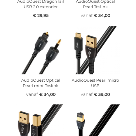
AudioQuest DragonTail
AudioQuest Optical
USB 2.0 extender
Pearl Toslink
€ 29,95
vanaf
€ 34,00
AudioQuest Optical
AudioQuest Pearl micro
Pearl mini-Toslink
USB
vanaf
€ 34,00
vanaf
€ 39,00