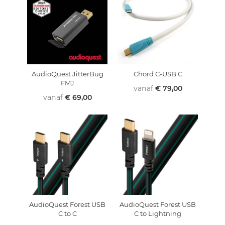
AudioQuest JitterBug
Chord C-USB C
FMJ
vanaf
€ 79,00
vanaf
€ 69,00
AudioQuest Forest USB
AudioQuest Forest USB
C to C
C to Lightning