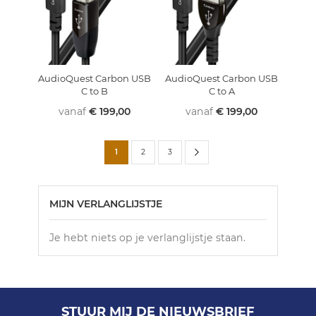
AudioQuest Carbon USB
AudioQuest Carbon USB
C to B
C to A
vanaf
€ 199,00
vanaf
€ 199,00
Pagina
Pagina
Volgende
U
Pagina
Pagina
1
2
3
lees
momenteel
MIJN VERLANGLIJSTJE
pagina
Je hebt niets op je verlanglijstje staan.
STUUR MIJ DE NIEUWSBRIEF