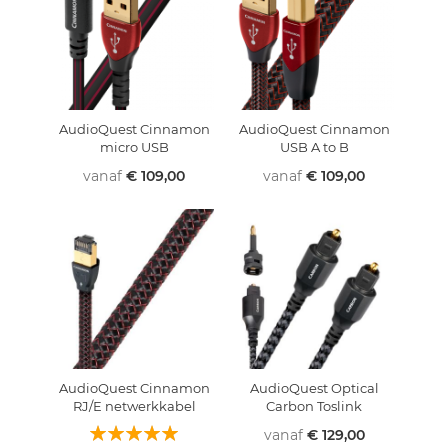
AudioQuest Cinnamon
AudioQuest Cinnamon
micro USB
USB A to B
vanaf
€ 109,00
vanaf
€ 109,00
AudioQuest Cinnamon
AudioQuest Optical
RJ/E netwerkkabel
Carbon Toslink
Waardering:
vanaf
€ 129,00