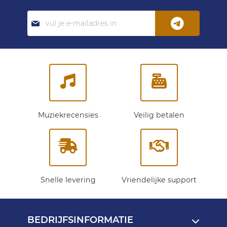
Abonneer
je
op
onze
nieuwsbrief:
Muziekrecensies
Veilig betalen
Snelle levering
Vriendelijke support
BEDRIJFSINFORMATIE