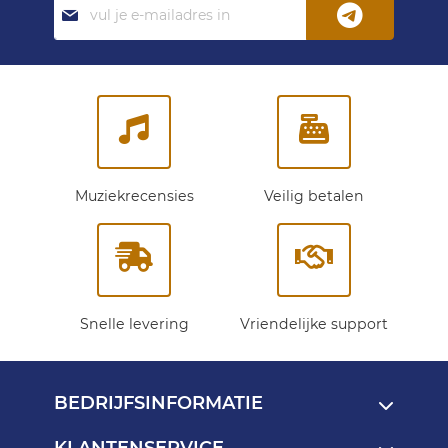
je
op
onze
nieuwsbrief:
Muziekrecensies
Veilig betalen
Snelle levering
Vriendelijke support
BEDRIJFSINFORMATIE
KLANTENSERVICE