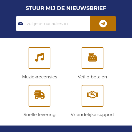
STUUR MIJ DE NIEUWSBRIEF
Abonneer
je
op
onze
nieuwsbrief:
Muziekrecensies
Veilig betalen
Snelle levering
Vriendelijke support