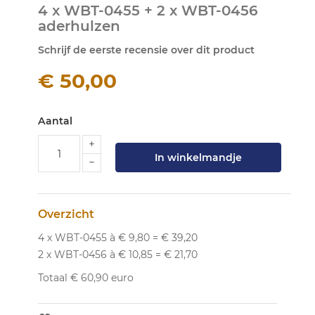
4 x WBT-0455 + 2 x WBT-0456
naar
aderhulzen
het
begin
Schrijf de eerste recensie over dit product
van
de
€ 50,00
afbeeldingen-
gallerij
Aantal
In winkelmandje
Overzicht
4 x WBT-0455 à € 9,80 = € 39,20
2 x WBT-0456 à € 10,85 = € 21,70
Totaal € 60,90 euro