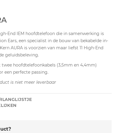
RA
igh-End IEM hoofdtelefoon die in samenwerking is
on Ears, een specialist in de bouw van bekabelde in-
&Kern AURA is voorzien van maar liefst 11 High-End
e geluidsbeleving.
 twee hoofdtelefoonkabels (3,5mm en 4,4mm)
r een perfecte passing.
duct is niet meer leverbaar
RLANGLIJSTJE
LIJKEN
duct?