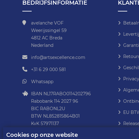
BEDRIJFSINFORMATIE
KLANT
avelanche VOF
Betaal
Weerijssingel 59
Leverti
4812 AC Breda
Nederland
Garanti
Retour
info@artsexcellence.com
Geschil
+31 6 29 000 581
Privacy
Whatsapp
Algeme
IBAN NL17RABO0114202796
Rabobank 114 2027 96
Ontbin
BIC RABONL2U
EU BTW
BTW NL852815864B01
KvK 57971137
Releas
Cookies op onze website