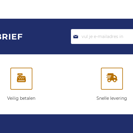
Abonneer
BRIEF
je
op
onze
nieuwsbrief:
Veilig betalen
Snelle levering