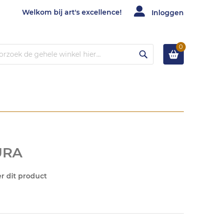
Welkom bij art's excellence!
Inloggen
0
Zoek
URA
er dit product