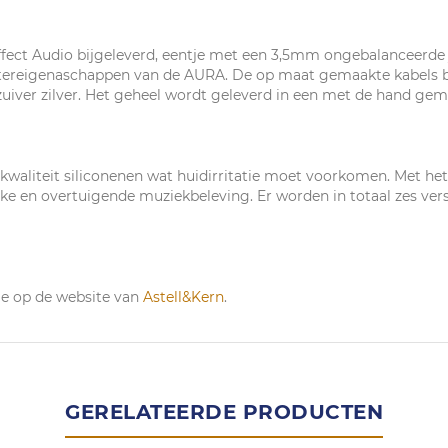
ct Audio bijgeleverd, eentje met een 3,5mm ongebalanceerde j
ktereigenaschappen van de AURA. De op maat gemaakte kabels be
iver zilver. Het geheel wordt geleverd in een met de hand gema
waliteit siliconenen wat huidirritatie moet voorkomen. Met het
ijke en overtuigende muziekbeleving. Er worden in totaal zes v
je op de website van
Astell&Kern
.
GERELATEERDE PRODUCTEN