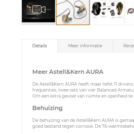
Ga
naar
het
Details
Meer informatie
Rece
begin
van
de
afbeeldingen-
gallerij
Meer Astell&Kern AURA
De Astell&Kern AURA heeft maar liefst 11 driver
frequenties, twee sets van vier Balanced Armat
Om een extra gevoel van ruimte en openheid te c
Behuizing
De behuizing van de Astell&Kern AURA is gemaakt
goed bestand tegen corrosie. De T6-warmtebehan