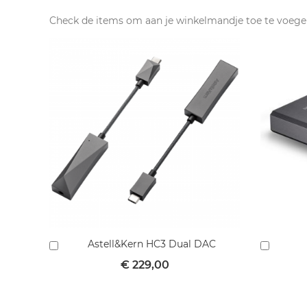
Check de items om aan je winkelmandje toe te voege
Astell&Kern HC3 Dual DAC
In
In
winkelmandje
winkel
€ 229,00