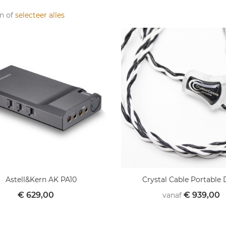
n of
selecteer alles
Astell&Kern AK PA10
Crystal Cable Portable 
mandje
€ 629,00
€ 939,00
vanaf