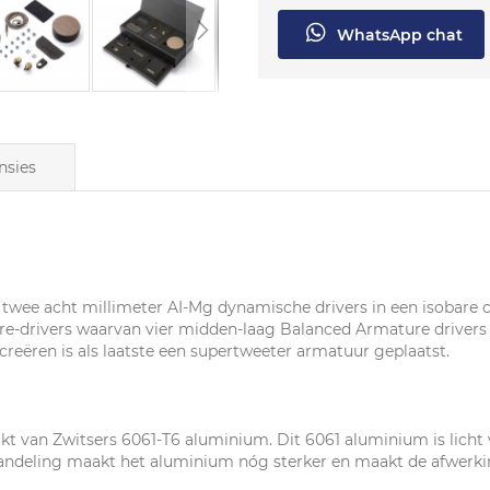
WhatsApp chat
nsies
s: twee acht millimeter AI-Mg dynamische drivers in een isobare 
ure-drivers waarvan vier midden-laag Balanced Armature driver
reëren is als laatste een supertweeter armatuur geplaatst.
 van Zwitsers 6061-T6 aluminium. Dit 6061 aluminium is licht v
deling maakt het aluminium nóg sterker en maakt de afwerking 