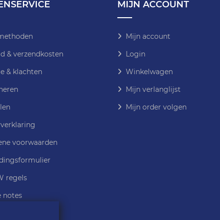
ENSERVICE
MIJN ACCOUNT
methoden
Mijn account
jd & verzendkosten
Login
e & klachten
Winkelwagen
neren
Mijn verlanglijst
len
Mijn order volgen
verklaring
ne voorwaarden
dingsformulier
 regels
e notes