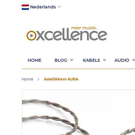
Ga
Taal
Nederlands
naar
de
inhoud
HOME
BLOG
KABELS
AUDIO
Home
Astell&Kern AURA
Ga
naar
het
einde
van
de
afbeeldingen-
gallerij