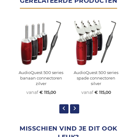
GERELATEERDE PRODUCTEN
AudioQuest 500 series
AudioQuest 500 series
Aud
banaan connectoren
spade connectoren
sp
zilver
silver
vanaf
€ 115,00
vanaf
€ 115,00
MISSCHIEN VIND JE DIT OOK
LEUK?