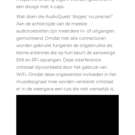
een doosje met 4 caps.
Wat doen die AudioQuest ‘dopjes’ nu precies?
Aan de achterzijde van de meeste
audiotoestellen zijn meerdere in- of uitgangen
gemonteerd. Omdat niet alle connectoren
worden gebruikt fungeren de ongebruikte als
kleine antennes die op hun beurt de aanwezige
EMI en RFI opvangen. Deze interferentie
ontstaat bijvoorbeeld door het gebruik van
WiFi. Omdat deze ongewenste invloeden in het
muzieksignaal mee worden versterkt ontstaat
er in de weergave een ruis die niet wenselijk is.