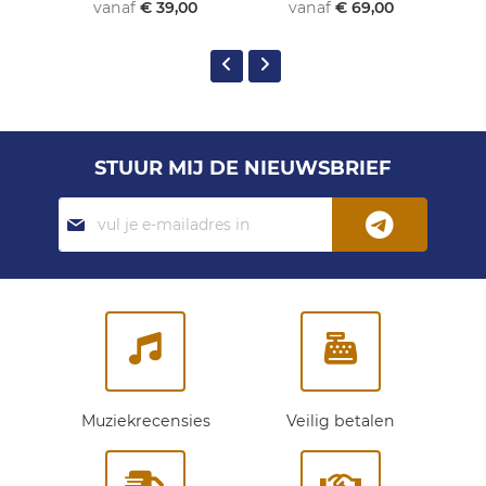
vanaf
€ 39,00
vanaf
€ 69,00
STUUR MIJ DE NIEUWSBRIEF
Abonneer
je
op
onze
nieuwsbrief:
Muziekrecensies
Veilig betalen