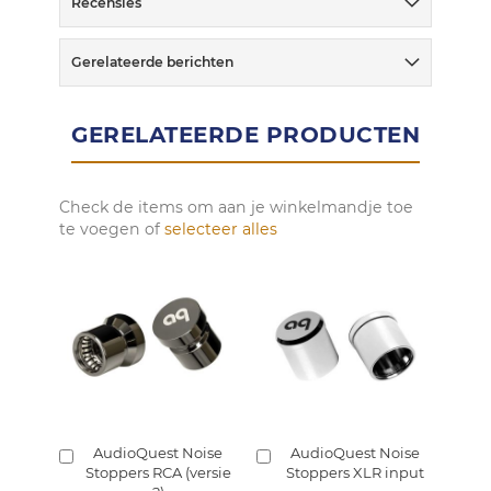
Recensies
Gerelateerde berichten
GERELATEERDE PRODUCTEN
Check de items om aan je winkelmandje toe
te voegen of
selecteer alles
AudioQuest Noise
AudioQuest Noise
In
In
In
Stoppers RCA (versie
Stoppers XLR input
S
winkelmandje
winkelmandje
w