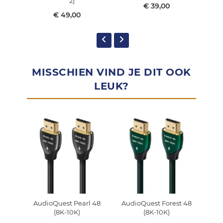
2)
€ 39,00
€ 49,00
MISSCHIEN VIND JE DIT OOK
LEUK?
AudioQuest Pearl 48
AudioQuest Forest 48
Aud
(8K-10K)
(8K-10K)