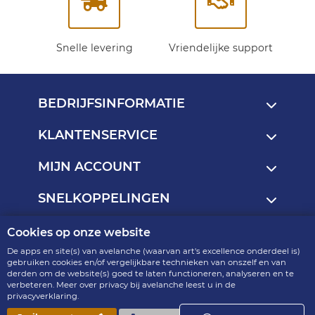
Snelle levering
Vriendelijke support
BEDRIJFSINFORMATIE
KLANTENSERVICE
MIJN ACCOUNT
SNELKOPPELINGEN
Cookies op onze website
Copyright © 2013 - 2026
De apps en site(s) van avelanche (waarvan art's excellence onderdeel is)
art's excellence - onderdeel van avelanche
gebruiken cookies en/of vergelijkbare technieken van onszelf en van
derden om de website(s) goed te laten functioneren, analyseren en te
R2.4.6-p9-15.19
verbeteren. Meer over privacy bij avelanche leest u in de
privacyverklaring.