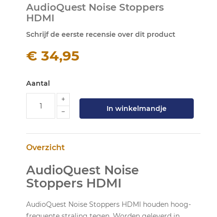
AudioQuest Noise Stoppers
naar
HDMI
het
begin
Schrijf de eerste recensie over dit product
van
de
€ 34,95
afbeeldingen-
gallerij
Aantal
In winkelmandje
Overzicht
AudioQuest Noise
Stoppers HDMI
AudioQuest Noise Stoppers HDMI houden hoog-
frequente straling tegen. Worden geleverd in