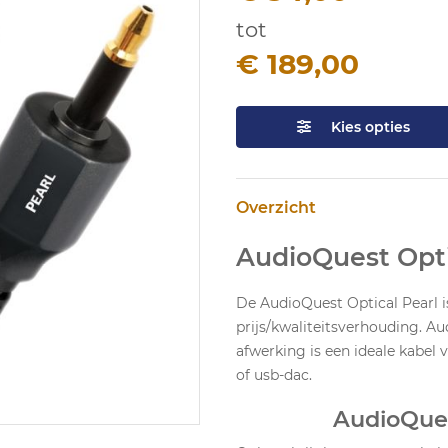
tot
€ 189,00
Kies opties
Overzicht
AudioQuest Opti
De AudioQuest Optical Pearl i
prijs/kwaliteitsverhouding. Au
afwerking is een ideale kabel 
of usb-dac.
AudioQues