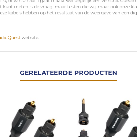
0, of van 0 naar 1 gaat maakt wel degelijk een verschil. Goede o
t kunt meten is de vraag, maar testen die wij, maar ook onze k
e deze kabels hebben op het resultaat van de weergave van een di
udioQuest
website.
GERELATEERDE PRODUCTEN