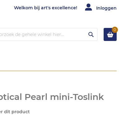
Welkom bij art's excellence!
Inloggen
0
Zoek
ical Pearl mini-Toslink
er dit product