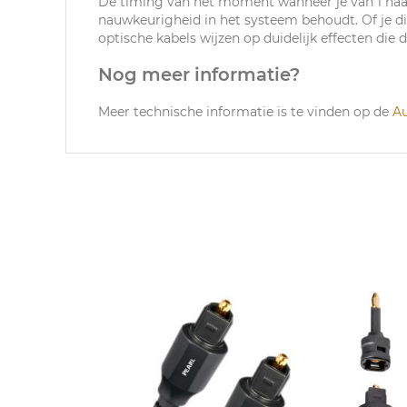
De timing van het moment wanneer je van 1 naar 
nauwkeurigheid in het systeem behoudt. Of je di
optische kabels wijzen op duidelijk effecten di
Nog meer informatie?
Meer technische informatie is te vinden op de
A