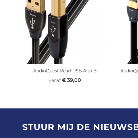
AudioQuest Pearl USB A to B
AudioQu
€ 39,00
vanaf
STUUR MIJ DE NIEUWS