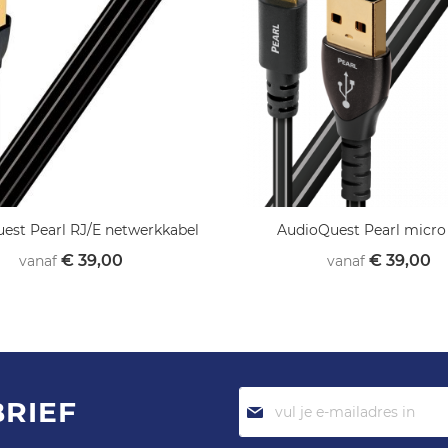
est Pearl RJ/E netwerkkabel
AudioQuest Pearl micr
€ 39,00
€ 39,00
vanaf
vanaf
Abonneer
BRIEF
je
op