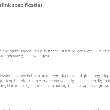
link specificaties
belangrijkste kabels van je systeem. Of het nu een twee-, vijf- of
uiteindelijke geluidsweergave.
 relevante invloed hebben op de reproductie van digitaal opgesla
er sterk op het effect van een zeer nauwkeurige klok in een digi
righeid in het tijdsdomein van het signaal, niet op de volgorde 
.