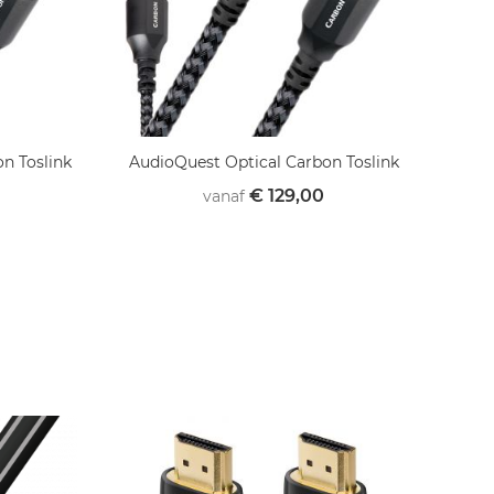
n Toslink
AudioQuest Optical Carbon Toslink
Au
€ 129,00
vanaf