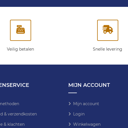
onze
nieuwsbrief:
Veilig betalen
Snelle levering
ENSERVICE
MIJN ACCOUNT
methoden
Mijn account
jd & verzendkosten
Login
e & klachten
Winkelwagen