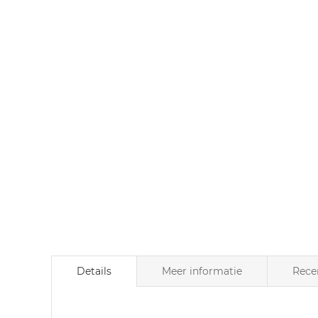
naar
het
begin
van
de
afbeeldingen-
gallerij
Details
Meer informatie
Rece