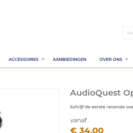
Zoek
ACCESSOIRES
AANBIEDINGEN
OVER ONS
AudioQuest Opt
Schrijf de eerste recensie ov
vanaf
€ 34,00