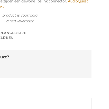
de zijden een gewone Toslink connector.
AudioQuest
ink
.
product is voorradig
direct leverbaar
RLANGLIJSTJE
LIJKEN
duct?