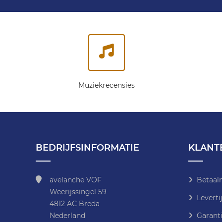
Muziekrecensies
BEDRIJFSINFORMATIE
KLANT
avelanche VOF
Betaal
Weerijssingel 59
Leverti
4812 AC Breda
Nederland
Garanti