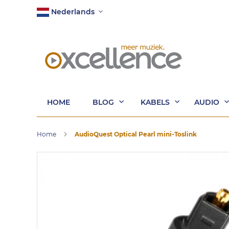
Ga
Taal
Nederlands
naar
de
inhoud
HOME
BLOG
KABELS
AUDIO
Home
AudioQuest Optical Pearl mini-Toslink
Ga
naar
het
einde
van
de
afbeeldingen-
gallerij