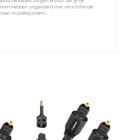
ptische kabels zorgen ervoor dat je de
lanten hebben uitgevoerd met verschillende
gitaal muzieksysteem.