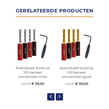
GERELATEERDE PRODUCTEN
AudioQuest SureGrip
AudioQuest SureGrip
Aud
100 banaan
100 banaan
100 
connectoren zilver
connectoren goud
vanaf
€ 59,00
vanaf
€ 59,00