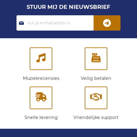
STUUR MIJ DE NIEUWSBRIEF
Abonneer
je
op
onze
nieuwsbrief:
Muziekrecensies
Veilig betalen
Snelle levering
Vriendelijke support