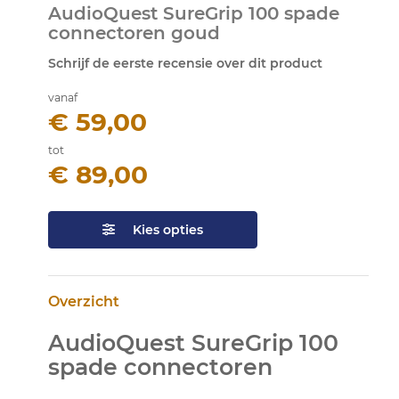
AudioQuest SureGrip 100 spade
naar
connectoren goud
het
begin
Schrijf de eerste recensie over dit product
van
de
vanaf
afbeeldingen-
€ 59,00
gallerij
tot
€ 89,00
Kies opties
Overzicht
AudioQuest SureGrip 100
spade connectoren