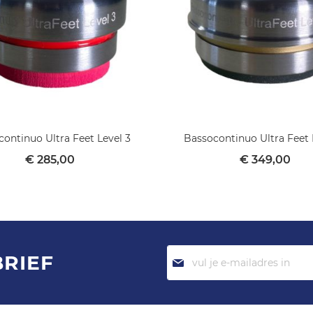
ontinuo Ultra Feet Level 3
Bassocontinuo Ultra Feet 
€ 285,00
€ 349,00
Abonneer
BRIEF
je
op
onze
nieuwsbrief: