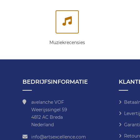
Muziekrecensies
BEDRIJFSINFORMATIE
KLANT
avelanche VOF
Betaal
Weerijssingel 59
Leverti
4812 AC Breda
Nederland
Garanti
Retour
info@artsexcellence.com