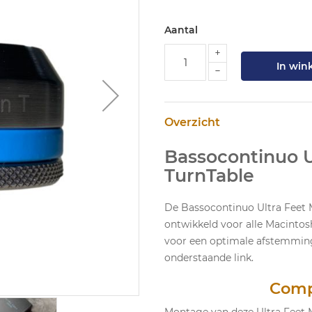
Aantal
In win
Overzicht
Bassocontinuo U
TurnTable
De Bassocontinuo Ultra Feet M
ontwikkeld voor alle Macintos
voor een optimale afstemming.
onderstaande link.
Comp