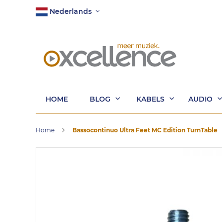
Ga
Taal
Nederlands
naar
de
inhoud
HOME
BLOG
KABELS
AUDIO
Home
Bassocontinuo Ultra Feet MC Edition TurnTable
Ga
naar
het
einde
van
de
afbeeldingen-
gallerij