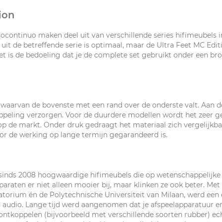
ion
socontinuo maken deel uit van verschillende series hifimeubels
uit de betreffende serie is optimaal, maar de Ultra Feet MC Edi
is de bedoeling dat je de complete set gebruikt onder een bron
 waarvan de bovenste met een rand over de onderste valt. Aan d
oppeling verzorgen. Voor de duurdere modellen wordt het zeer 
 de markt. Onder druk gedraagt het materiaal zich vergelijkbaar
r de werking op lange termijn gegarandeerd is.
t sinds 2008 hoogwaardige hifimeubels die op wetenschappelijke
araten er niet alleen mooier bij, maar klinken ze ook beter. Me
ratorium én de Polytechnische Universiteit van Milaan, werd een
d audio. Lange tijd werd aangenomen dat je afspeelapparatuur e
k ontkoppelen (bijvoorbeeld met verschillende soorten rubber) e