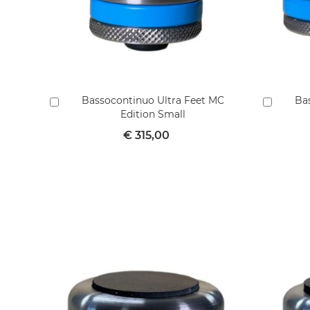
Bassocontinuo Ultra Feet MC
Ba
In
In
Edition Small
winkelmandje
winkel
€ 315,00