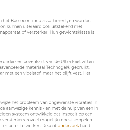
 in het Bassocontinuo assortiment, en worden
tion kunnen uiteraard ook uitstekend met
apparaat of versterker. Hun gewichtsklasse is
e onder- en bovenkant van de Ultra Feet zitten
geavanceerde materiaal Technogel® gebruikt,
 met een vloeistof, maar het blijft vast. Het
 wijze het probleem van ongewenste vibraties in
t de aanwezige kennis - en met de hulp van een in
 eigen systeem ontwikkeld dat inspeelt op een
n versterkers zoveel mogelijk moest koppelen
chter beter te werken. Recent
onderzoek
heeft