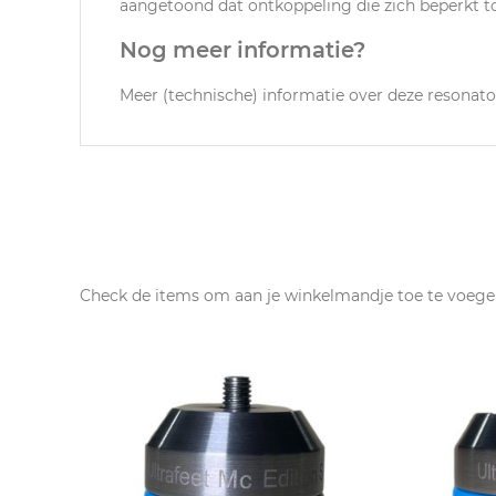
aangetoond dat ontkoppeling die zich beperkt to
Nog meer informatie?
Meer (technische) informatie over deze resonato
Check de items om aan je winkelmandje toe te voege