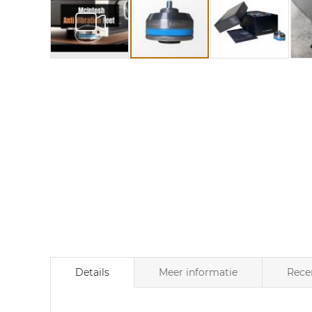
Ga
naar
het
begin
van
de
afbeeldingen-
gallerij
Details
Meer informatie
Rece