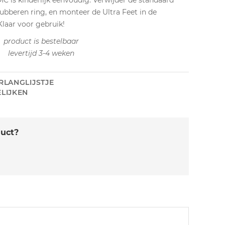
C is kinderlijk eenvoudig. Verwijder de standaard
 rubberen ring, en monteer de Ultra Feet in de
Klaar voor gebruik!
product is bestelbaar
levertijd 3-4 weken
RLANGLIJSTJE
LIJKEN
duct?