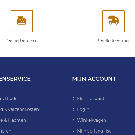
Veilig betalen
Snelle levering
ENSERVICE
MIJN ACCOUNT
methoden
Mijn account
jd & verzendkosten
Login
e & klachten
Winkelwagen
neren
Mijn verlanglijst