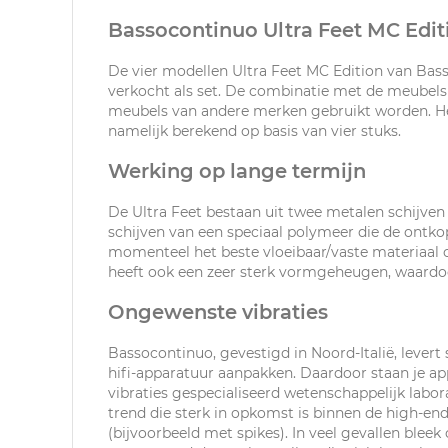
Bassocontinuo Ultra Feet MC Edit
De vier modellen Ultra Feet MC Edition van Bas
verkocht als set. De combinatie met de meubels 
meubels van andere merken gebruikt worden. Het 
namelijk berekend op basis van vier stuks.
Werking op lange termijn
De Ultra Feet bestaan uit twee metalen schijven
schijven van een speciaal polymeer die de ontk
momenteel het beste vloeibaar/vaste materiaal op
heeft ook een zeer sterk vormgeheugen, waardoo
Ongewenste vibraties
Bassocontinuo, gevestigd in Noord-Italië, lever
hifi-apparatuur aanpakken. Daardoor staan je app
vibraties gespecialiseerd wetenschappelijk labo
trend die sterk in opkomst is binnen de high-en
(bijvoorbeeld met spikes). In veel gevallen blee