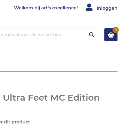
Welkom bij art's excellence!
Inloggen
0
Zoek
 Ultra Feet MC Edition
er dit product