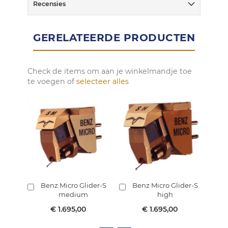
Recensies
GERELATEERDE PRODUCTEN
Check de items om aan je winkelmandje toe
te voegen of
selecteer alles
Benz Micro Glider-S
Benz Micro Glider-S
B
In
In
In
medium
high
winkelmandje
winkelmandje
w
€ 1.695,00
€ 1.695,00