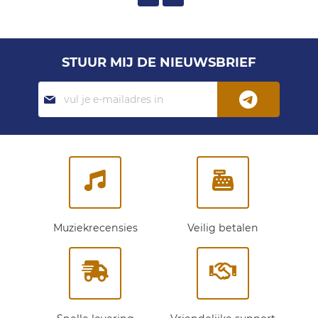
STUUR MIJ DE NIEUWSBRIEF
Abonneer
je
op
onze
nieuwsbrief:
Muziekrecensies
Veilig betalen