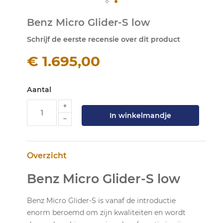
Ga
Benz Micro Glider-S low
naar
het
Schrijf de eerste recensie over dit product
begin
van
€ 1.695,00
de
afbeeldingen-
gallerij
Aantal
In winkelmandje
Overzicht
Benz Micro Glider-S low
Benz Micro Glider-S is vanaf de introductie
enorm beroemd om zijn kwaliteiten en wordt