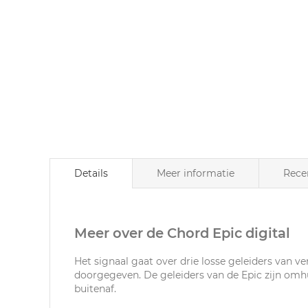
naar
het
begin
van
de
afbeeldingen-
gallerij
Details
Meer informatie
Rece
Meer over de Chord Epic digital
Het signaal gaat over drie losse geleiders van ve
doorgegeven. De geleiders van de Epic zijn omh
buitenaf.