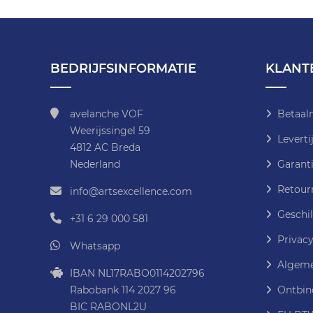
BEDRIJFSINFORMATIE
KLANT
avelanche VOF
Betaal
Weerijssingel 59
Leverti
4812 AC Breda
Nederland
Garanti
Retour
info@artsexcellence.com
Geschil
+31 6 29 000 581
Privacy
Whatsapp
Algeme
IBAN NL17RABO0114202796
Rabobank 114 2027 96
Ontbin
BIC RABONL2U