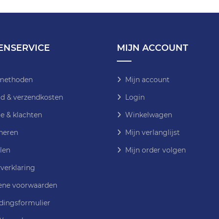
ENSERVICE
MIJN ACCOUNT
methoden
Mijn account
jd & verzendkosten
Login
e & klachten
Winkelwagen
neren
Mijn verlanglijst
len
Mijn order volgen
verklaring
ne voorwaarden
dingsformulier