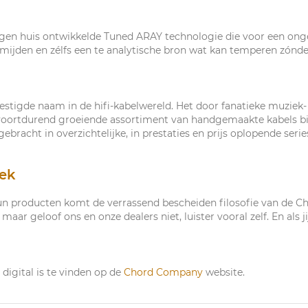
gen huis ontwikkelde Tuned ARAY technologie die voor een ongek
rmijden en zélfs een te analytische bron wat kan temperen zónder 
tigde naam in de hifi-kabelwereld. Het door fanatieke muziek- 
 voortdurend groeiende assortiment van handgemaakte kabels bie
racht in overzichtelijke, in prestaties en prijs oplopende seri
oek
hun producten komt de verrassend bescheiden filosofie van de
ar geloof ons en onze dealers niet, luister vooral zelf. En als jij
digital is te vinden op de
Chord Company
website.