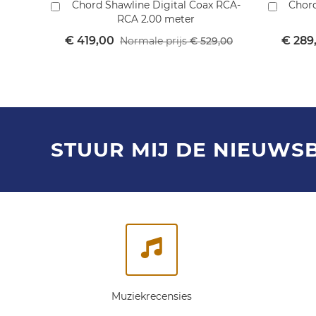
Chord Shawline Digital Coax RCA-
Chord
In
In
RCA 2.00 meter
winkelmandje
winkel
Speciale
Specia
€ 419,00
€ 289
Normale prijs
€ 529,00
prijs
prijs
STUUR MIJ DE NIEUWS
Muziekrecensies