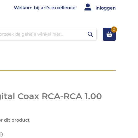
Welkom bij art's excellence!
Inloggen
0
Zoek
ital Coax RCA-RCA 1.00
er dit product
0