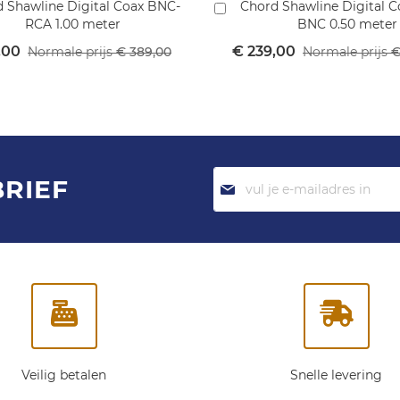
 Shawline Digital Coax BNC-
Chord Shawline Digital 
In
RCA 1.00 meter
BNC 0.50 meter
mandje
winkelmandje
le
Speciale
,00
€ 239,00
Normale prijs
€ 389,00
Normale prijs
€
prijs
Abonneer
BRIEF
je
op
onze
nieuwsbrief:
Veilig betalen
Snelle levering