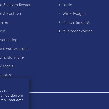
jd & verzendkosten
Login
e & klachten
Winkelwagen
neren
Mijn verlanglijst
len
Mijn order volgen
verklaring
ne voorwaarden
dingsformulier
 regels
e notes
el is)
 van derden om
eren. Meer over