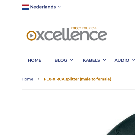
Ga
Taal
Nederlands
naar
de
inhoud
HOME
BLOG
KABELS
AUDIO
Home
FLX-X RCA splitter (male to female)
Ga
naar
het
einde
van
de
afbeeldingen-
gallerij