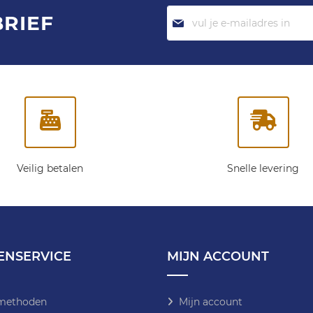
Abonneer
BRIEF
je
op
onze
nieuwsbrief:
Veilig betalen
Snelle levering
ENSERVICE
MIJN ACCOUNT
methoden
Mijn account