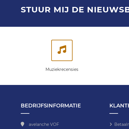
STUUR MIJ DE NIEUWS
Muziekrecensies
BEDRIJFSINFORMATIE
KLANT
avelanche VOF
Betaal