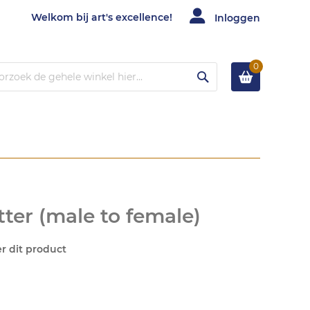
Welkom bij art's excellence!
Inloggen
0
Zoek
tter (male to female)
er dit product