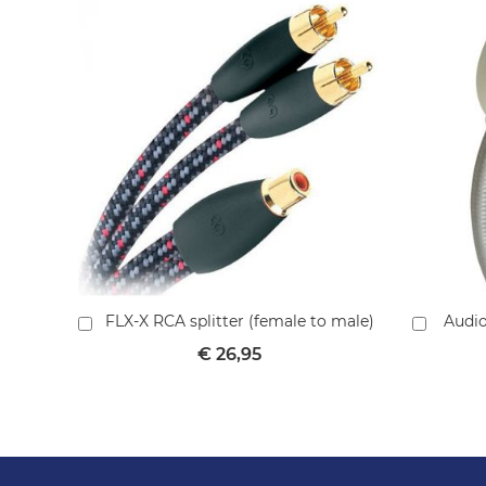
FLX-X RCA splitter (female to male)
Audio
In
In
winkelmandje
winkel
€ 26,95