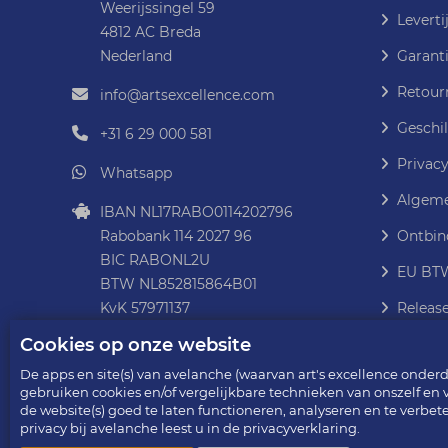
Weerijssingel 59
Leverti
4812 AC Breda
Nederland
Garanti
Retour
info@artsexcellence.com
Geschil
+31 6 29 000 581
Privacy
Whatsapp
Algeme
IBAN NL17RABO0114202796
Rabobank 114 2027 96
Ontbin
BIC RABONL2U
EU BTW
BTW NL852815864B01
KvK 57971137
Releas
Cookies op onze website
De apps en site(s) van avelanche (waarvan art's excellence onderde
gebruiken cookies en/of vergelijkbare technieken van onszelf en
de website(s) goed te laten functioneren, analyseren en te verbet
Copyright © 2013 - 2026
privacy bij avelanche leest u in de privacyverklaring.
art's excellence - onderdeel van avelanche