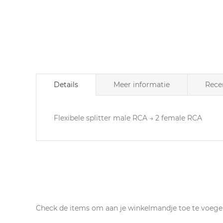
naar
het
begin
van
de
afbeeldingen-
gallerij
Details
Meer informatie
Rece
Flexibele splitter male RCA → 2 female RCA
Check de items om aan je winkelmandje toe te voege