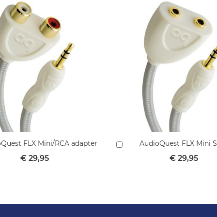
Quest FLX Mini/RCA adapter
AudioQuest FLX Mini Sp
In
mandje
winkelmandje
€ 29,95
€ 29,95