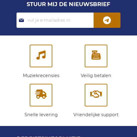
STUUR MIJ DE NIEUWSBRIEF
Abonneer
je
op
onze
nieuwsbrief:
Muziekrecensies
Veilig betalen
Snelle levering
Vriendelijke support