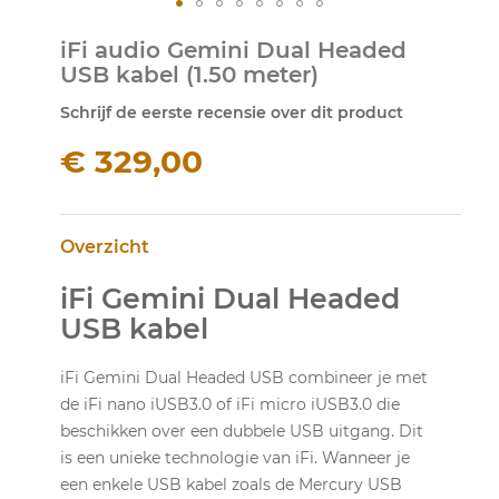
Ga
iFi audio Gemini Dual Headed
naar
USB kabel (1.50 meter)
het
begin
Schrijf de eerste recensie over dit product
van
de
€ 329,00
afbeeldingen-
gallerij
Overzicht
iFi Gemini Dual Headed
USB kabel
iFi Gemini Dual Headed USB combineer je met
de iFi nano iUSB3.0 of iFi micro iUSB3.0 die
beschikken over een dubbele USB uitgang. Dit
is een unieke technologie van iFi. Wanneer je
een enkele USB kabel zoals de Mercury USB