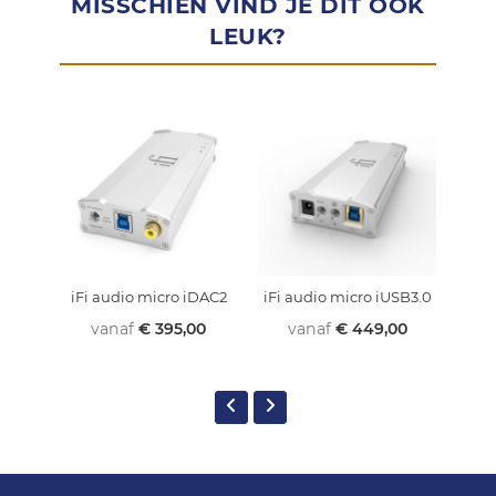
MISSCHIEN VIND JE DIT OOK
LEUK?
iFi audio micro iDAC2
iFi audio micro iUSB3.0
iFi
vanaf
€ 395,00
vanaf
€ 449,00