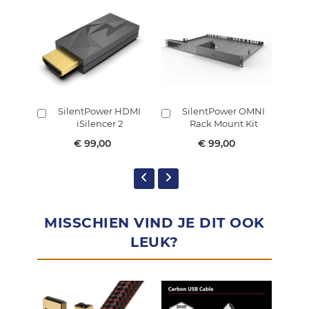
SilentPower HDMI
SilentPower OMNI
Sil
In
In
iSilencer 2
Rack Mount Kit
winkelmandje
winkelmandje
€ 99,00
€ 99,00
MISSCHIEN VIND JE DIT OOK
LEUK?