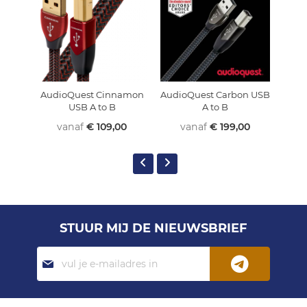
AudioQuest Cinnamon
AudioQuest Carbon USB
Audi
USB A to B
A to B
vanaf
€ 109,00
vanaf
€ 199,00
STUUR MIJ DE NIEUWSBRIEF
Abonneer
je
op
onze