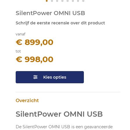
Ga
SilentPower OMNI USB
naar
het
Schrijf de eerste recensie over dit product
begin
van
vanaf
de
€ 899,00
afbeeldingen-
gallerij
tot
€ 998,00
Kies opties
Overzicht
SilentPower OMNI USB
De SilentPower OMNI USB is een geavanceerde