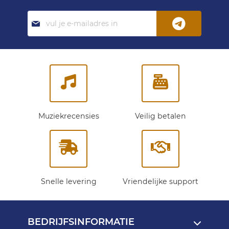
Abonneer
je
op
onze
nieuwsbrief:
Muziekrecensies
Veilig betalen
Snelle levering
Vriendelijke support
BEDRIJFSINFORMATIE