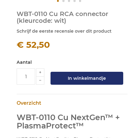
Ga
WBT-0110 Cu RCA connector
naar
(kleurcode: wit)
het
begin
Schrijf de eerste recensie over dit product
van
de
€ 52,50
afbeeldingen-
gallerij
Aantal
In winkelmandje
Overzicht
WBT-0110 Cu NextGen™ +
PlasmaProtect™