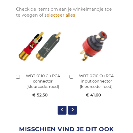
Check de items om aan je winkelmandje toe
te voegen of
selecteer alles
WBT-0110 Cu RCA
WBT-0210 Cu RCA
In
In
In
connector
input connector
winkelmandje
winkelmandje
w
(kleurcode: rood)
(kleurcode: rood)
€ 52,50
€ 41,60
MISSCHIEN VIND JE DIT OOK