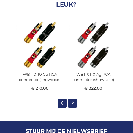
LEUK?
WBT-0110 Cu RCA
WBT-0110 Ag RCA
W
connector (showcase)
connector (showcase)
con
€ 210,00
€ 322,00
STUUR MIJ DE NIEUWSBRIEF