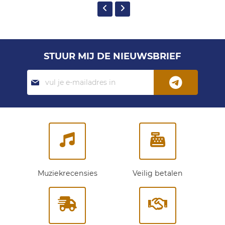
STUUR MIJ DE NIEUWSBRIEF
Abonneer
je
op
onze
nieuwsbrief:
Muziekrecensies
Veilig betalen