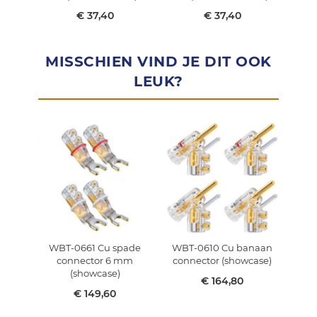
€ 37,40
€ 37,40
MISSCHIEN VIND JE DIT OOK
LEUK?
WBT-0661 Cu spade
WBT-0610 Cu banaan
WB
connector 6 mm
connector (showcase)
c
(showcase)
€ 164,80
€ 149,60