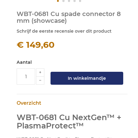
Ga
WBT-0681 Cu spade connector 8
naar
mm (showcase)
het
begin
Schrijf de eerste recensie over dit product
van
de
€ 149,60
afbeeldingen-
gallerij
Aantal
In winkelmandje
Overzicht
WBT-0681 Cu NextGen™ +
PlasmaProtect™