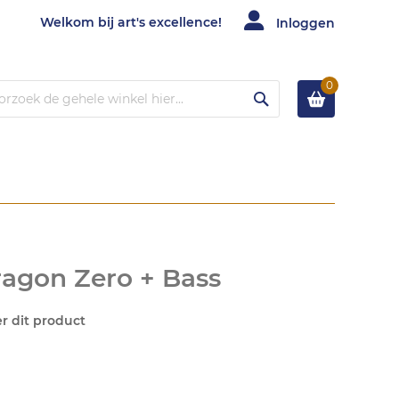
Welkom bij art's excellence!
Inloggen
0
Zoek
agon Zero + Bass
er dit product