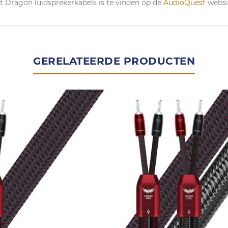
t Dragon luidsprekerkabels is te vinden op de
AudioQuest
websi
GERELATEERDE PRODUCTEN