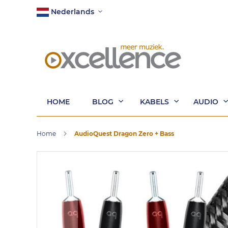
Ga
Taal
Nederlands
naar
de
inhoud
HOME
BLOG
KABELS
AUDIO
Home
AudioQuest Dragon Zero + Bass
Ga
naar
het
einde
van
de
afbeeldingen-
gallerij