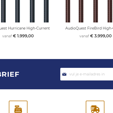
est Hurricane High-Current
AudioQuest FireBird High-
€ 1.999,00
€ 3.999,00
vanaf
vanaf
Abonneer
BRIEF
je
op
onze
nieuwsbrief: