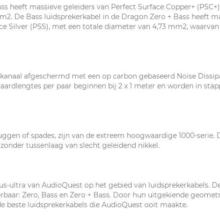
ss heeft massieve geleiders van Perfect Surface Copper+ (PSC+)
mm2. De Bass luidsprekerkabel in de Dragon Zero + Bass heeft m
ce Silver (PSS), met een totale diameter van 4,73 mm2, waarvan
r kanaal afgeschermd met een op carbon gebaseerd Noise Dissipa
rdlengtes per paar beginnen bij 2 x 1 meter en worden in stapp
ggen of spades, zijn van de extreem hoogwaardige 1000-serie. D
 zonder tussenlaag van slecht geleidend nikkel.
us-ultra van AudioQuest op het gebied van luidsprekerkabels. De
everbaar: Zero, Bass en Zero + Bass. Door hun uitgekiende geomet
t de beste luidsprekerkabels die AudioQuest ooit maakte.