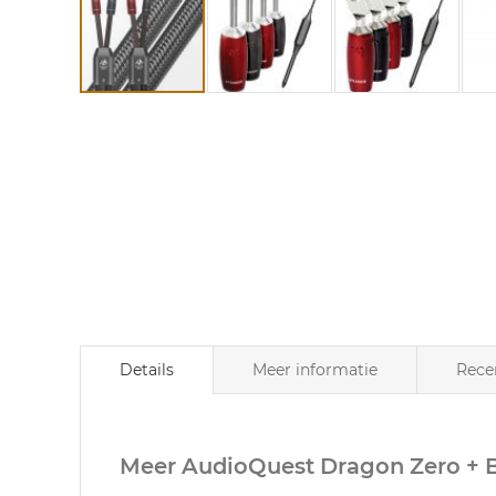
Ga
naar
het
begin
van
de
afbeeldingen-
gallerij
Details
Meer informatie
Rece
Meer AudioQuest Dragon Zero + 