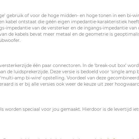
ge’ gebruik of voor de hoge midden- en hoge tonen in een bi-wir
 kabel ontstaat die géén eigen impedantie-karakteristiek heeft.
gs-impedantie van de versterker en de ingangs-impedantie van 
van de kabels bevat meer metaal en de geometrie is geoptimalis
subwoofer.
rsterkerzijde één paar connectoren. In de ‘break-out box’ wordt
 de luidsprekerzijde. Deze versie is bedoeld voor ‘single amp bi
multi-amp bi-wire’ opstelling. Voordeel van deze gecombineerde 
raard is er bij alle versies ook weer de keuze uit zeer hoogwaa
 worden speciaal voor jou gemaakt. Hierdoor is de levertijd iet