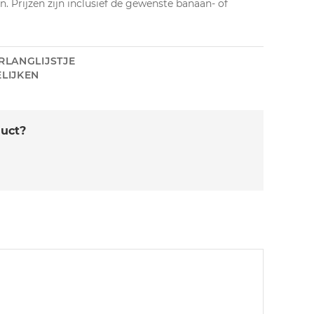
n. Prijzen zijn inclusief de gewenste banaan- of
RLANGLIJSTJE
LIJKEN
duct?