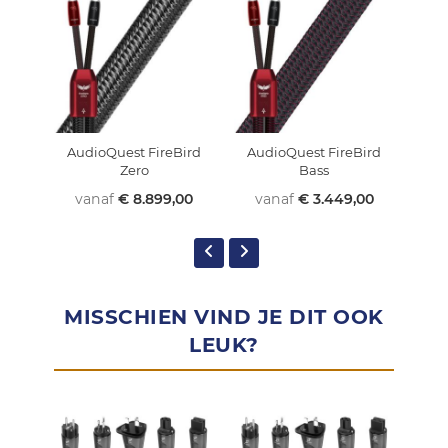
AudioQuest FireBird
AudioQuest FireBird
Au
Zero
Bass
vanaf
€ 8.899,00
vanaf
€ 3.449,00
v
MISSCHIEN VIND JE DIT OOK
LEUK?