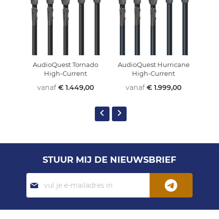
AudioQuest Tornado
AudioQuest Hurricane
Au
High-Current
High-Current
vanaf
€ 1.449,00
vanaf
€ 1.999,00
v
STUUR MIJ DE NIEUWSBRIEF
Abonneer
je
op
onze
nieuwsbrief: