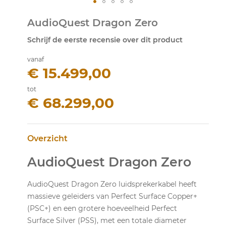
Ga
AudioQuest Dragon Zero
naar
het
Schrijf de eerste recensie over dit product
begin
van
vanaf
de
€ 15.499,00
afbeeldingen-
gallerij
tot
€ 68.299,00
Overzicht
AudioQuest Dragon Zero
AudioQuest Dragon Zero luidsprekerkabel heeft
massieve geleiders van Perfect Surface Copper+
(PSC+) en een grotere hoeveelheid Perfect
Surface Silver (PSS), met een totale diameter