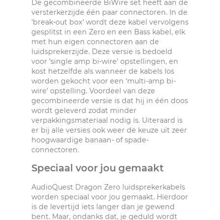
De gecombineerde BiWire set heeft aan de
versterkerzijde één paar connectoren. In de
‘break-out box’ wordt deze kabel vervolgens
gesplitst in een Zero en een Bass kabel, elk
met hun eigen connectoren aan de
luidsprekerzijde. Deze versie is bedoeld
voor ‘single amp bi-wire’ opstellingen, en
kost hetzelfde als wanneer de kabels los
worden gekocht voor een ‘multi-amp bi-
wire’ opstelling. Voordeel van deze
gecombineerde versie is dat hij in één doos
wordt geleverd zodat minder
verpakkingsmateriaal nodig is. Uiteraard is
er bij alle versies ook weer de keuze uit zeer
hoogwaardige banaan- of spade-
connectoren.
Speciaal voor jou gemaakt
AudioQuest Dragon Zero luidsprekerkabels
worden speciaal voor jou gemaakt. Hierdoor
is de levertijd iets langer dan je gewend
bent. Maar, ondanks dat, je geduld wordt