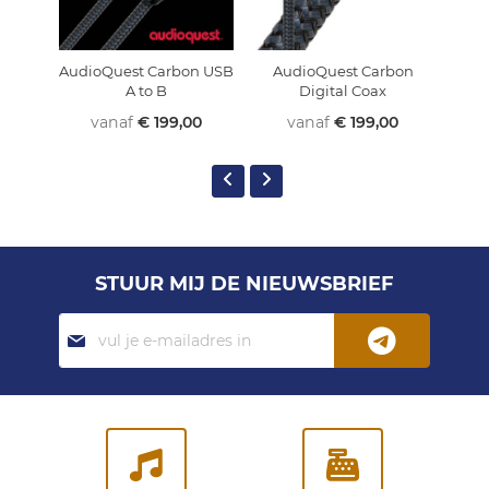
AudioQuest Carbon USB
AudioQuest Carbon
Au
A to B
Digital Coax
vanaf
€ 199,00
vanaf
€ 199,00
STUUR MIJ DE NIEUWSBRIEF
Abonneer
je
op
onze
nieuwsbrief: