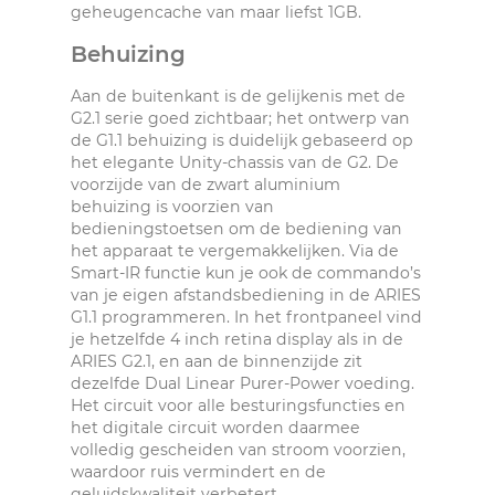
geheugencache van maar liefst 1GB.
Behuizing
Aan de buitenkant is de gelijkenis met de
G2.1 serie goed zichtbaar; het ontwerp van
de G1.1 behuizing is duidelijk gebaseerd op
het elegante Unity-chassis van de G2. De
voorzijde van de zwart aluminium
behuizing is voorzien van
bedieningstoetsen om de bediening van
het apparaat te vergemakkelijken. Via de
Smart-IR functie kun je ook de commando’s
van je eigen afstandsbediening in de ARIES
G1.1 programmeren. In het frontpaneel vind
je hetzelfde 4 inch retina display als in de
ARIES G2.1, en aan de binnenzijde zit
dezelfde Dual Linear Purer-Power voeding.
Het circuit voor alle besturingsfuncties en
het digitale circuit worden daarmee
volledig gescheiden van stroom voorzien,
waardoor ruis vermindert en de
geluidskwaliteit verbetert.