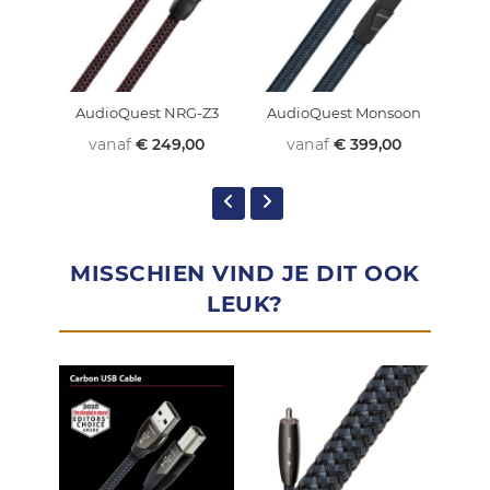
AudioQuest NRG-Z3
AudioQuest Monsoon
Engl
vanaf
€ 249,00
vanaf
€ 399,00
MISSCHIEN VIND JE DIT OOK
LEUK?