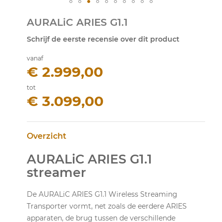
Ga
AURALiC ARIES G1.1
naar
het
Schrijf de eerste recensie over dit product
begin
van
vanaf
de
€ 2.999,00
afbeeldingen-
gallerij
tot
€ 3.099,00
Overzicht
AURALiC ARIES G1.1
streamer
De AURALiC ARIES G1.1 Wireless Streaming
Transporter vormt, net zoals de eerdere ARIES
apparaten, de brug tussen de verschillende