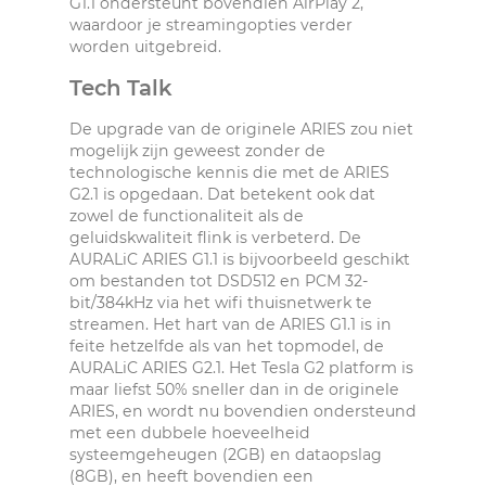
G1.1 ondersteunt bovendien AirPlay 2,
waardoor je streamingopties verder
worden uitgebreid.
Tech Talk
De upgrade van de originele ARIES zou niet
mogelijk zijn geweest zonder de
technologische kennis die met de ARIES
G2.1 is opgedaan. Dat betekent ook dat
zowel de functionaliteit als de
geluidskwaliteit flink is verbeterd. De
AURALiC ARIES G1.1 is bijvoorbeeld geschikt
om bestanden tot DSD512 en PCM 32-
bit/384kHz via het wifi thuisnetwerk te
streamen. Het hart van de ARIES G1.1 is in
feite hetzelfde als van het topmodel, de
AURALiC ARIES G2.1. Het Tesla G2 platform is
maar liefst 50% sneller dan in de originele
ARIES, en wordt nu bovendien ondersteund
met een dubbele hoeveelheid
systeemgeheugen (2GB) en dataopslag
(8GB), en heeft bovendien een