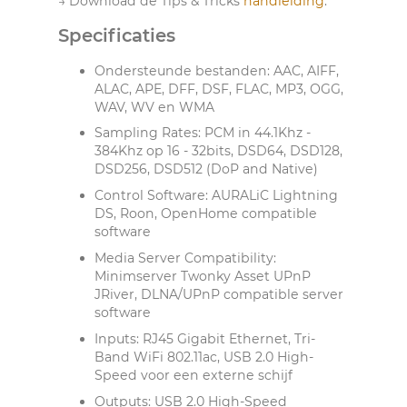
→ Download de Tips & Tricks
handleiding
.
Specificaties
Ondersteunde bestanden: AAC, AIFF,
ALAC, APE, DFF, DSF, FLAC, MP3, OGG,
WAV, WV en WMA
Sampling Rates: PCM in 44.1Khz -
384Khz op 16 - 32bits, DSD64, DSD128,
DSD256, DSD512 (DoP and Native)
Control Software: AURALiC Lightning
DS, Roon, OpenHome compatible
software
Media Server Compatibility:
Minimserver Twonky Asset UPnP
JRiver, DLNA/UPnP compatible server
software
Inputs: RJ45 Gigabit Ethernet, Tri-
Band WiFi 802.11ac, USB 2.0 High-
Speed voor een externe schijf
Outputs: USB 2.0 High-Speed