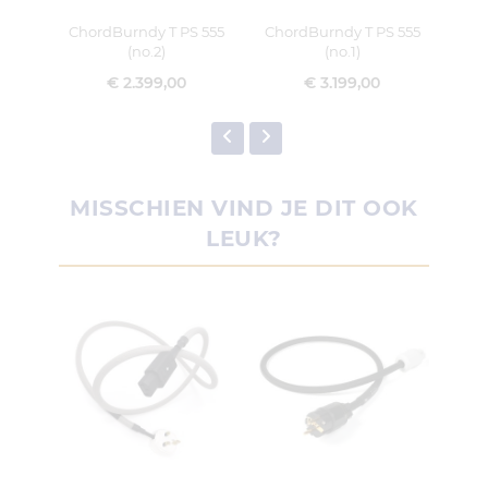
ChordBurndy T PS 555
ChordBurndy T PS 555
Chor
(no.2)
(no.1)
€ 2.399,00
€ 3.199,00
MISSCHIEN VIND JE DIT OOK
LEUK?