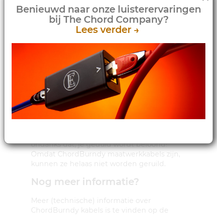
(DR) of NAP500 (DR).
Benieuwd naar onze luisterervaringen
bij The Chord Company?
Leverbaar voor alle modellen
Lees verder →
Bijzonder is dat de Burndy kabels niet
alleen leverbaar zijn voor bestaande
apparatuur, maar ook voor uitgefaseerde
modellen. Zo kun je zelfs deze nog
opwaarderen!
Speciaal voor jou gemaakt
Alle ChordBurndy kabels worden speciaal
voor jou gemaakt. Hierdoor is de levertijd
iets langer dan je gewend bent. Maar,
ondanks dat, je geduld wordt beloond!
Omdat ChordBurndy maatwerkkabels zijn,
kunnen ze helaas niet worden geruild.
Nog meer informatie?
Meer (technische) informatie over
ChordBurndy kabels is te vinden op de