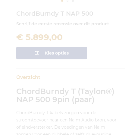
Ga
ChordBurndy T NAP 500
naar
het
Schrijf de eerste recensie over dit product
begin
van
€ 5.899,00
de
afbeeldingen-
gallerij
Kies opties
Overzicht
ChordBurndy T (Taylon®)
NAP 500 9pin (paar)
ChordBurndy T kabels zorgen voor de
stroomtoevoer naar een Naim Audio bron, voor-
of eindversterker. De voedingen van Naim
zorgen voor een dubbele of zelfs drievoudige