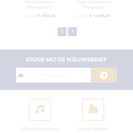
Chord Shawline
Chord Signature X
Powercord V2
Powercord
vanaf
€ 369,00
vanaf
€ 1.499,00
v
STUUR MIJ DE NIEUWSBRIEF
Abonneer
je
op
onze
nieuwsbrief:
Muziekrecensies
Veilig betalen