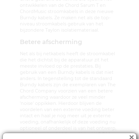
ontwikkelen van de Chord Sarum T en
ChordMusic stroomkabels in deze nieuwe
Burndy kabels. Ze maken net als de top-
niveau stroomkabels gebruik van het
bijzondere Taylon isolatiemateriaal.
Betere afscherming
Net als bij netkabels heeft de stroomkabel
die het dichtst bij de apparatuur zit het
meeste invloed op de prestaties. Bij
gebruik van een Burndy kabels is dat niet
anders. In tegenstelling tot de standaard
Burndy kabels zijn de exemplaren van The
Chord Company voorzien van een betere
afscherming waardoor ze veel minder
'noise' oppikken. Hierdoor blijven de
voordelen van een externe voeding beter
intact en haal je nog meer uit je externe
voeding, onafhankelijk of deze voeding nu
optioneel of onderdeel is van het ontwerp,
zoals bijvoorbeeld bij een Naim NAP 300
×