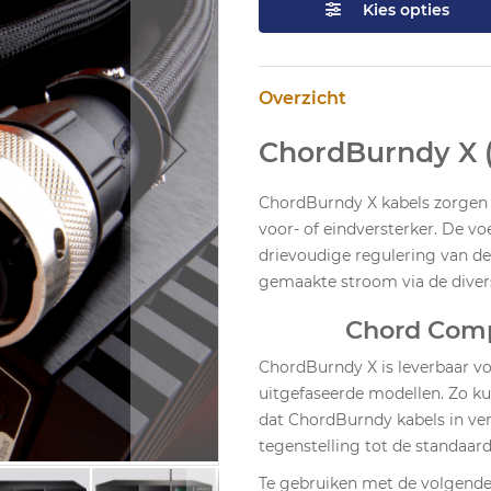
Kies opties
Overzicht
ChordBurndy X (
ChordBurndy X kabels zorgen 
voor- of eindversterker. De v
drievoudige regulering van de 
gemaakte stroom via de divers
Chord Com
ChordBurndy X is leverbaar v
uitgefaseerde modellen. Zo ku
dat ChordBurndy kabels in vers
tegenstelling tot de standaar
Te gebruiken met de volgende