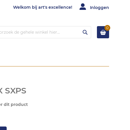
Welkom bij art's excellence!
Inloggen
0
Zoek
X SXPS
er dit product