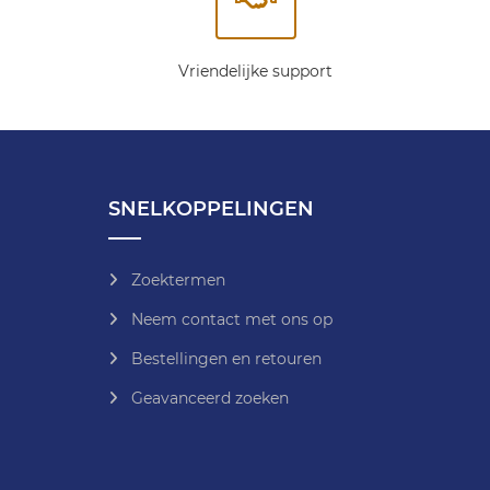
Vriendelijke support
SNELKOPPELINGEN
Zoektermen
Neem contact met ons op
Bestellingen en retouren
Geavanceerd zoeken