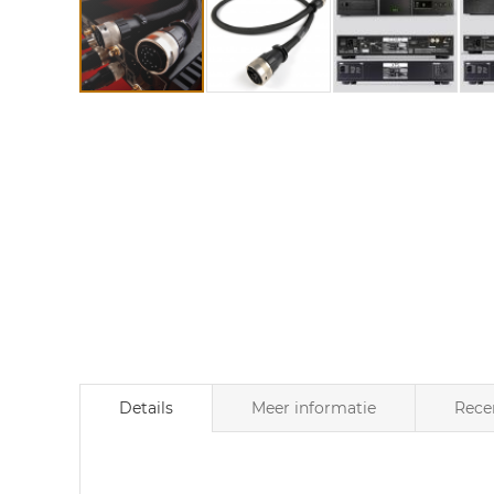
Ga
naar
het
begin
van
de
afbeeldingen-
gallerij
Details
Meer informatie
Rece