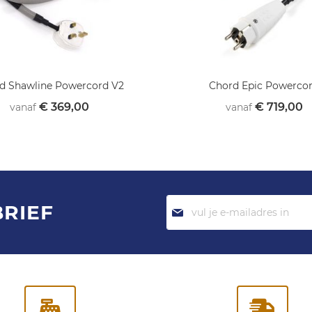
d Shawline Powercord V2
Chord Epic Powerco
€ 369,00
€ 719,00
vanaf
vanaf
Abonneer
BRIEF
je
op
onze
nieuwsbrief: