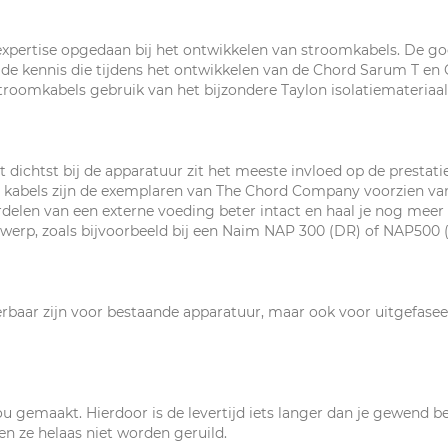
expertise opgedaan bij het ontwikkelen van stroomkabels. De go
t de kennis die tijdens het ontwikkelen van de Chord Sarum T e
troomkabels gebruik van het bijzondere Taylon isolatiemateriaal
t dichtst bij de apparatuur zit het meeste invloed op de prestati
dy kabels zijn de exemplaren van The Chord Company voorzien va
rdelen van een externe voeding beter intact en haal je nog meer u
twerp, zoals bijvoorbeeld bij een Naim NAP 300 (DR) of NAP500 
verbaar zijn voor bestaande apparatuur, maar ook voor uitgefasee
u gemaakt. Hierdoor is de levertijd iets langer dan je gewend b
 ze helaas niet worden geruild.