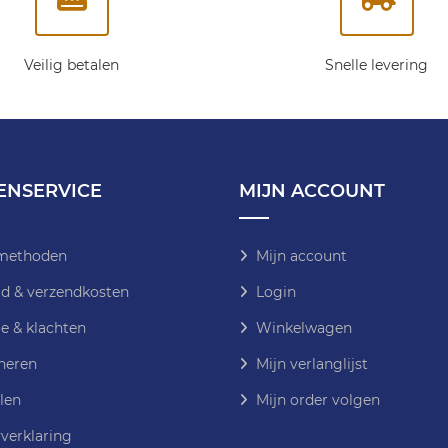
Veilig betalen
Snelle levering
ENSERVICE
MIJN ACCOUNT
methoden
Mijn account
jd & verzendkosten
Login
e & klachten
Winkelwagen
neren
Mijn verlanglijst
len
Mijn order volgen
verklaring