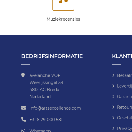
Muziekrecensies
BEDRIJFSINFORMATIE
KLANT
avelanche VOF
Betaal
Weerijssingel 59
Leverti
4812 AC Breda
Nederland
Garanti
Retour
info@artsexcellence.com
Geschil
+31 6 29 000 581
Privacy
Whatsapp