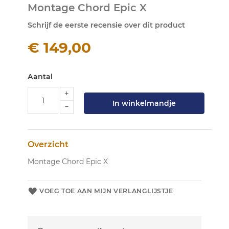
Montage Chord Epic X
naar
het
Schrijf de eerste recensie over dit product
begin
van
€ 149,00
de
afbeeldingen-
gallerij
Aantal
In winkelmandje
Overzicht
Montage Chord Epic X
VOEG TOE AAN MIJN VERLANGLIJSTJE