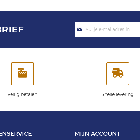
Abonneer
BRIEF
je
op
onze
nieuwsbrief:
Veilig betalen
Snelle levering
ENSERVICE
MIJN ACCOUNT