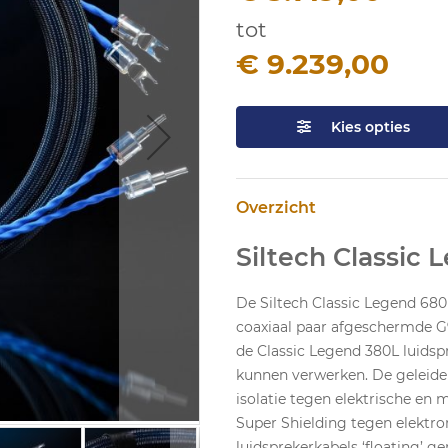
tot
€ 9.239,00
Kies opties
Overzicht
Siltech Classic
De Siltech Classic Legend 680
coaxiaal paar afgeschermde G9 
de Classic Legend 380L luidsp
kunnen verwerken. De geleider
isolatie tegen elektrische en
Super Shielding tegen elektro
luidsprekerkabels ‘floating’ g