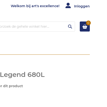
Welkom bij art's excellence!
Inloggen
0
Zoek
c Legend 680L
er dit product