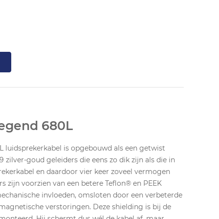
 Legend 680L
L luidsprekerkabel is opgebouwd als een getwist
zilver-goud geleiders die eens zo dik zijn als die in
rekerkabel en daardoor vier keer zoveel vermogen
s zijn voorzien van een betere Teflon® en PEEK
 mechanische invloeden, omsloten door een verbeterde
magnetische verstoringen. Deze shielding is bij de
emonteerd. Hij schermt dus wél de kabel af, maar