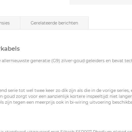
nsies
Gerelateerde berichten
rkabels
e allernieuwste generatie (G9) zilver-goud geleiders en bevat te
nd serie tot wel twee keer zo dik zijn als die in de vorige series,
n goud zorgt voor een aanzienlijk kortere inspeeltijd: niet lange
els zijn tegen een meerprijs ook in bi-wiring uitvoering beschik