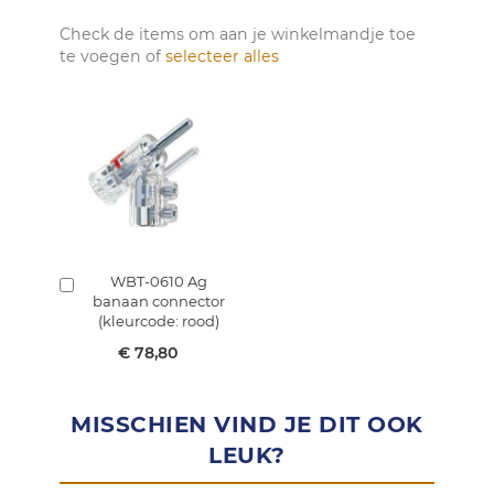
Check de items om aan je winkelmandje toe
te voegen of
selecteer alles
WBT-0610 Ag
In
banaan connector
winkelmandje
(kleurcode: rood)
€ 78,80
MISSCHIEN VIND JE DIT OOK
LEUK?