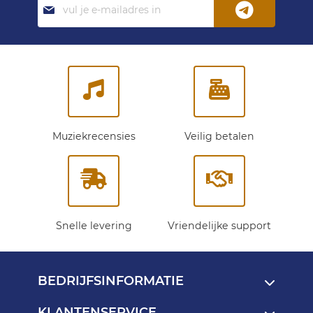
je
op
onze
nieuwsbrief:
Muziekrecensies
Veilig betalen
Snelle levering
Vriendelijke support
BEDRIJFSINFORMATIE
KLANTENSERVICE