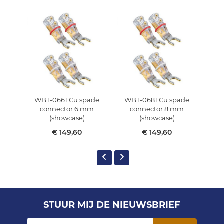
WBT-0661 Cu spade
WBT-0681 Cu spade
WB
connector 6 mm
connector 8 mm
c
(showcase)
(showcase)
€ 149,60
€ 149,60
STUUR MIJ DE NIEUWSBRIEF
Abonneer