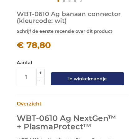
Ga
WBT-0610 Ag banaan connector
naar
(kleurcode: wit)
het
begin
Schrijf de eerste recensie over dit product
van
de
€ 78,80
afbeeldingen-
gallerij
Aantal
In winkelmandje
Overzicht
WBT-0610 Ag NextGen™
+ PlasmaProtect™