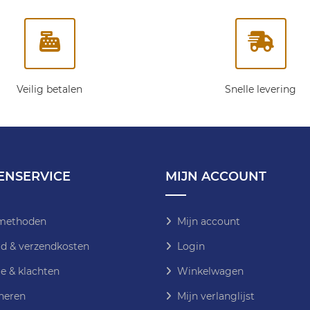
Veilig betalen
Snelle levering
ENSERVICE
MIJN ACCOUNT
methoden
Mijn account
jd & verzendkosten
Login
e & klachten
Winkelwagen
neren
Mijn verlanglijst