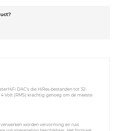
duct?
sterHiFi DAC’s die HiRes-bestanden tot 32-
 4 Volt (RMS) krachtig genoeg om de meeste
te verwerken worden vervorming en ruis
dere volumeregeling beschikbaar. Het formaat