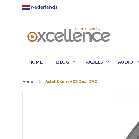
Ga
Taal
Nederlands
naar
de
inhoud
HOME
BLOG
KABELS
AUDIO
Home
Astell&Kern HC2 Dual DAC
Ga
naar
het
einde
van
de
afbeeldingen-
gallerij