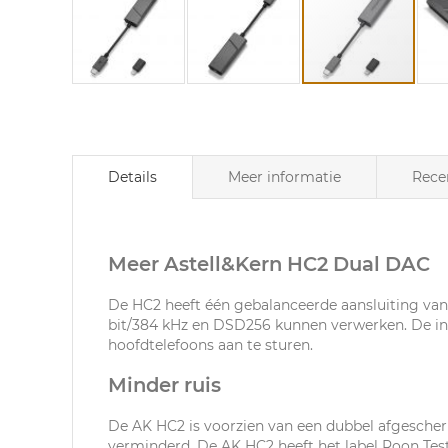
Ga
naar
het
begin
van
Details
Meer informatie
Rece
de
afbeeldingen-
gallerij
Meer Astell&Kern HC2 Dual DAC
De HC2 heeft één gebalanceerde aansluiting van 
bit/384 kHz en DSD256 kunnen verwerken. De i
hoofdtelefoons aan te sturen.
Minder ruis
De AK HC2 is voorzien van een dubbel afgescher
verminderd. De AK HC2 heeft het label Roon Tes