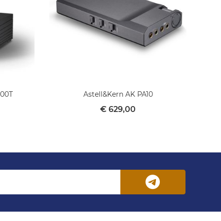
000T
Astell&Kern AK PA10
€ 629,00