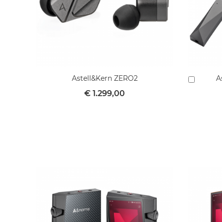
Astell&Kern ZERO2
A
In
winkel
€ 1.299,00