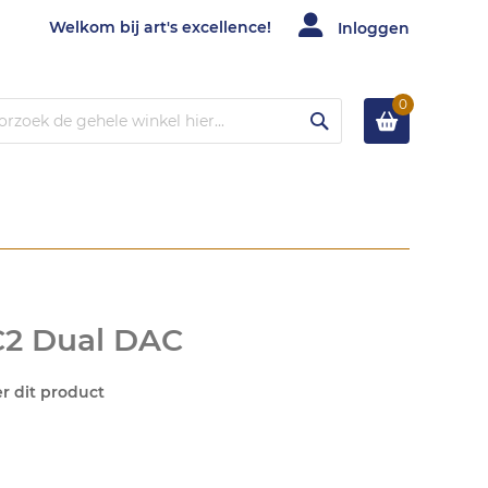
Welkom bij art's excellence!
Inloggen
0
Zoek
C2 Dual DAC
er dit product