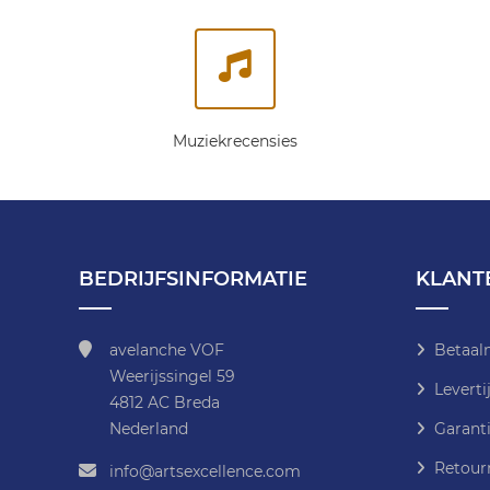
Muziekrecensies
BEDRIJFSINFORMATIE
KLANT
avelanche VOF
Betaal
Weerijssingel 59
Leverti
4812 AC Breda
Nederland
Garanti
Retour
info@artsexcellence.com