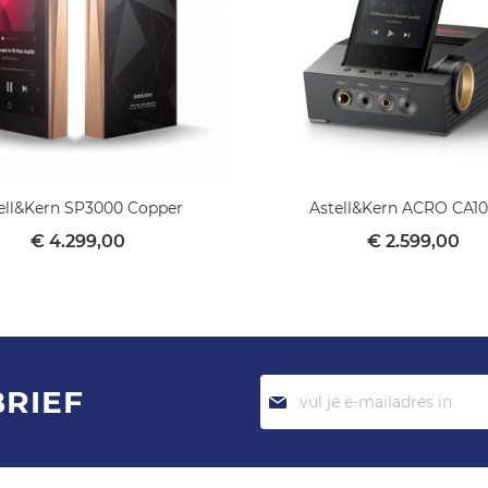
ell&Kern SP3000 Copper
Astell&Kern ACRO CA1
€ 4.299,00
€ 2.599,00
Abonneer
BRIEF
je
op
onze
nieuwsbrief: