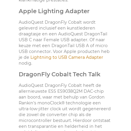
klankmatige prestaties.
Apple Lighting Adapter
AudioQuest DragonFly Cobalt wordt
geleverd inclusief een kunstlederen
draagtasje en een AudioQuest DragonTail
USB C naar Female USB adapter. Of naar
keuze met een DragonTail USB A of micro
USB connector. Voor Apple producten heb
je de
Lightning to USB Camera Adapter
nodig.
DragonFly Cobalt Tech Talk
AudioQuest DragonFly Cobalt heeft de
allernieuwste ESS ES9038Q2M DAC-chip
aan boord, waar met behulp van Gordon
Rankin’s monoClock® technologie een
ultra-low-jitter clock uit wordt gegenereerd
die zowel de converter chip als de
microcontroller bestuurt. Hierdoor ontstaat
een transparantie en helderheid in het