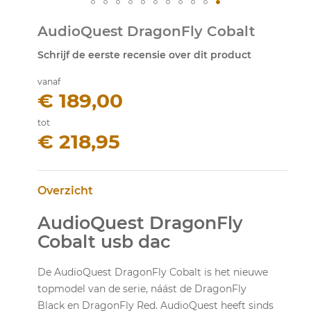
Ga
AudioQuest DragonFly Cobalt
naar
het
Schrijf de eerste recensie over dit product
begin
van
vanaf
de
€ 189,00
afbeeldingen-
gallerij
tot
€ 218,95
Overzicht
AudioQuest DragonFly
Cobalt usb dac
De AudioQuest DragonFly Cobalt is het nieuwe
topmodel van de serie, náást de DragonFly
Black en DragonFly Red. AudioQuest heeft sinds