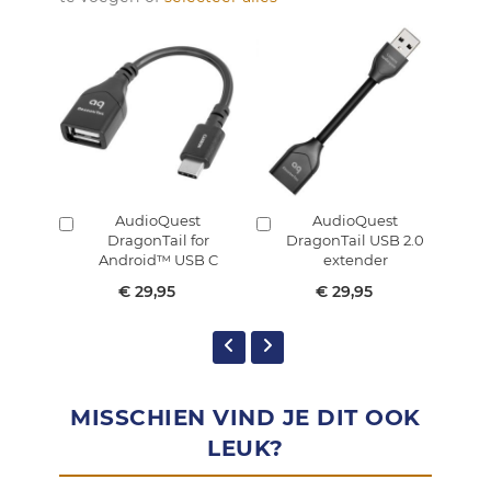
AudioQuest
AudioQuest
In
In
In
DragonTail for
DragonTail USB 2.0
winkelmandje
winkelmandje
w
Android™ USB C
extender
€ 29,95
€ 29,95
MISSCHIEN VIND JE DIT OOK
LEUK?