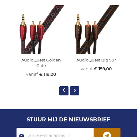
AudioQuest Golden
AudioQuest Big Sur
Au
Gate
vanaf
€ 159,00
vanaf
€ 119,00
STUUR MIJ DE NIEUWSBRIEF
Abonneer
je