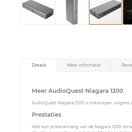
Ga
naar
het
begin
van
de
afbeeldingen-
Details
Meer informatie
Rece
gallerij
Meer AudioQuest Niagara 1200
AudioQuest Niagara 1200 is ontworpen volgens dez
Prestaties
Wat kun je klankmatig van de Niagara 1200 verwa