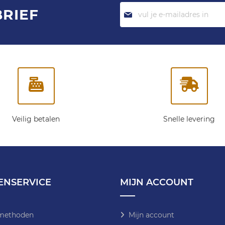
Abonneer
BRIEF
je
op
onze
nieuwsbrief:
Veilig betalen
Snelle levering
ENSERVICE
MIJN ACCOUNT
methoden
Mijn account