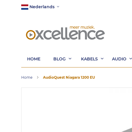
Ga
Taal
Nederlands
naar
de
inhoud
HOME
BLOG
KABELS
AUDIO
Home
AudioQuest Niagara 1200 EU
Ga
naar
het
einde
van
de
afbeeldingen-
gallerij