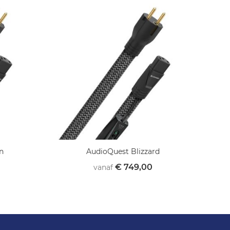
n
AudioQuest Blizzard
€ 749,00
vanaf