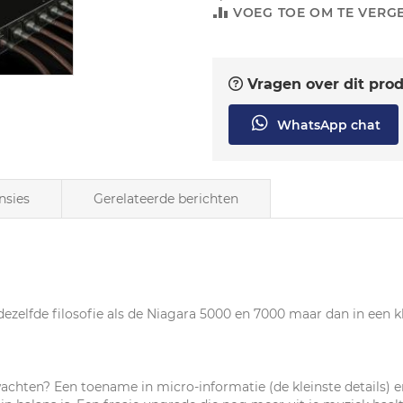
VOEG TOE OM TE VERGE
Vragen over dit pro
WhatsApp chat
nsies
Gerelateerde berichten
elfde filosofie als de Niagara 5000 en 7000 maar dan in een kle
chten? Een toename in micro-informatie (de kleinste details) en