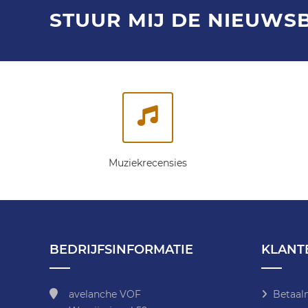
STUUR MIJ DE NIEUWS
Muziekrecensies
BEDRIJFSINFORMATIE
KLANT
avelanche VOF
Betaal