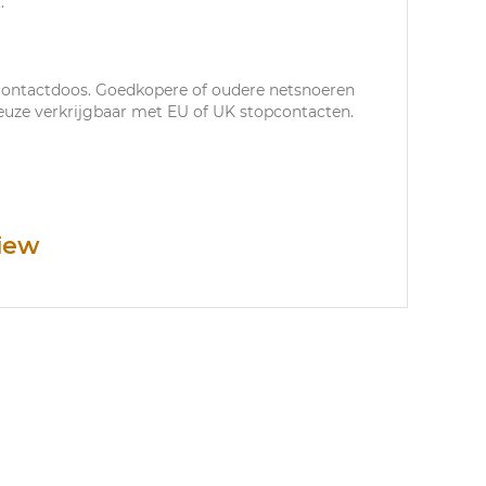
.
contactdoos. Goedkopere of oudere netsnoeren
euze verkrijgbaar met EU of UK stopcontacten.
iew