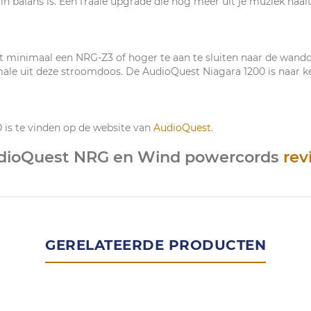
 balans is. Een fraaie upgrade die nog meer uit je muziek haalt
t minimaal een NRG-Z3 of hoger te aan te sluiten naar de wand
male uit deze stroomdoos. De AudioQuest Niagara 1200 is naar k
 is te vinden op de website van
AudioQuest
.
dioQuest NRG en Wind powercords
rev
GERELATEERDE PRODUCTEN