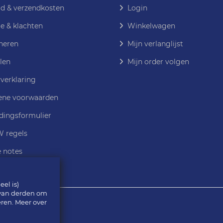
jd & verzendkosten
Login
e & klachten
Winkelwagen
neren
Mijn verlanglijst
len
Mijn order volgen
verklaring
ne voorwaarden
dingsformulier
 regels
e notes
el is)
 van derden om
eren. Meer over