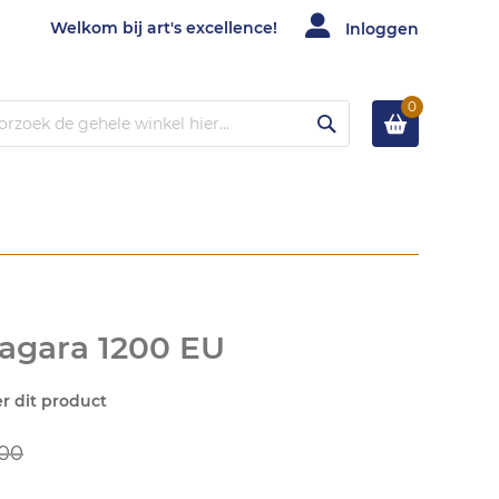
Welkom bij art's excellence!
Inloggen
0
Zoek
agara 1200 EU
er dit product
,00