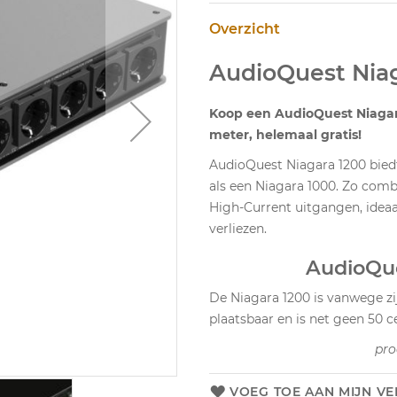
Overzicht
AudioQuest Nia
Koop een AudioQuest Niagara 
meter, helemaal gratis!
AudioQuest Niagara 1200 biedt
als een Niagara 1000. Zo com
High-Current uitgangen, ideaa
verliezen.
AudioQu
De Niagara 1200 is vanwege z
plaatsbaar en is net geen 50 
pro
VOEG TOE AAN MIJN VE