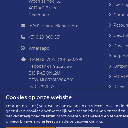
Weerijssingel 59
Leverti
4812 AC Breda
Nederland
Garanti
Retour
info@artsexcellence.com
Geschil
+31 6 29 000 581
Privacy
Whatsapp
Algeme
IBAN NL17RABO0114202796
Rabobank 114 2027 96
Ontbin
BIC RABONL2U
EU BTW
BTW NL852815864B01
KvK 57971137
Releas
Cookies op onze website
De apps en site(s) van avelanche (waarvan art's excellence onderde
gebruiken cookies en/of vergelijkbare technieken van onszelf en
de website(s) goed te laten functioneren, analyseren en te verbet
Copyright © 2013 - 2026
privacy bij avelanche leest u in de privacyverklaring.
art's excellence - onderdeel van avelanche