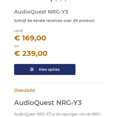
Ga
AudioQuest NRG-Y3
naar
het
Schrijf de eerste recensie over dit product
begin
van
vanaf
de
€ 169,00
afbeeldingen-
gallerij
tot
€ 239,00
Kies opties
Overzicht
AudioQuest NRG-Y3
AudioQuest NRG-Y3 is de opvolger van de NRG-