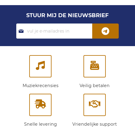
STUUR MIJ DE NIEUWSBRIEF
Abonneer
je
op
onze
nieuwsbrief:
Muziekrecensies
Veilig betalen
Snelle levering
Vriendelijke support