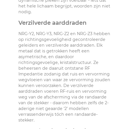
dynamische pieken zijn voelbaar - iets dat
het hele lichaam begrijpt, woorden zijn niet
nodig.
Verzilverde aarddraden
NRG-Y2, NRG-Y3, NRG-Z2 en NRG-Z3 hebben
op richtingsgevoeligheid gecontroleerde
geleiders en verzilverde aarddraden. Elk
metaal dat is getrokken heeft een
asymetrische, en daardoor
richtingsgevoelige, kristalstructuur. Ze
beheersen de daaruit ontstane RF
Impedantie zodanig dat ruis en vervorming
wegvloeien van waar ze vervorming zouden
kunnen veroorzaken. De verzilverde
aarddraden voeren RF-ruis en vervorming
weg van de afscherming via de randaarde
van de stekker - daarom hebben zelfs de 2-
aderige niet geaarde ‘2’ modellen
verrassenderwijs tóch een randaarde-
stekker.