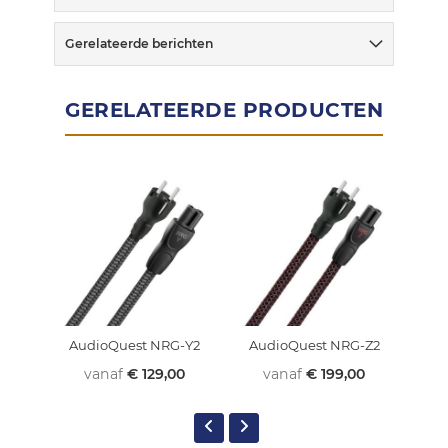
Gerelateerde berichten
GERELATEERDE PRODUCTEN
AudioQuest NRG-Y2
AudioQuest NRG-Z2
Au
vanaf
€ 129,00
vanaf
€ 199,00