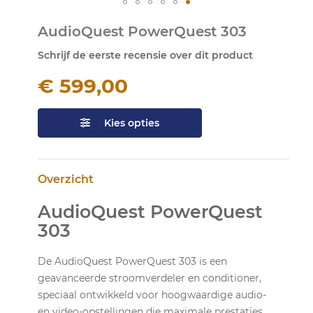
Ga
AudioQuest PowerQuest 303
naar
het
Schrijf de eerste recensie over dit product
begin
van
€ 599,00
de
afbeeldingen-
gallerij
Kies opties
Overzicht
AudioQuest PowerQuest
303
De AudioQuest PowerQuest 303 is een
geavanceerde stroomverdeler en conditioner,
speciaal ontwikkeld voor hoogwaardige audio-
en video-opstellingen die maximale prestaties