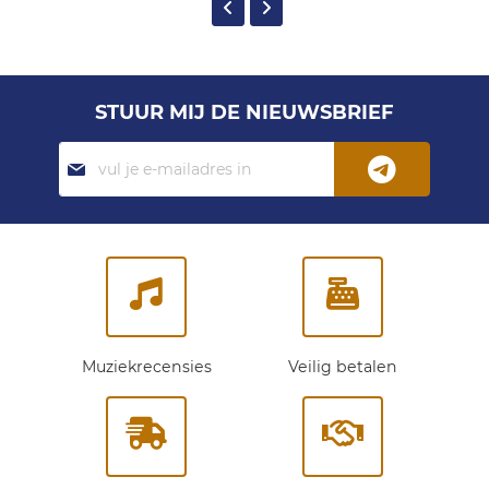
STUUR MIJ DE NIEUWSBRIEF
Abonneer
je
op
onze
nieuwsbrief:
Muziekrecensies
Veilig betalen