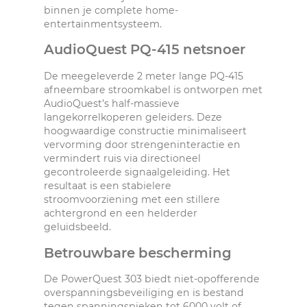
binnen je complete home-
entertainmentsysteem.
AudioQuest PQ-415 netsnoer
De meegeleverde 2 meter lange PQ-415
afneembare stroomkabel is ontworpen met
AudioQuest’s half-massieve
langekorrelkoperen geleiders. Deze
hoogwaardige constructie minimaliseert
vervorming door strengeninteractie en
vermindert ruis via directioneel
gecontroleerde signaalgeleiding. Het
resultaat is een stabielere
stroomvoorziening met een stillere
achtergrond en een helderder
geluidsbeeld.
Betrouwbare bescherming
De PowerQuest 303 biedt niet-opofferende
overspanningsbeveiliging en is bestand
tegen spanningspieken tot 6000 volt of