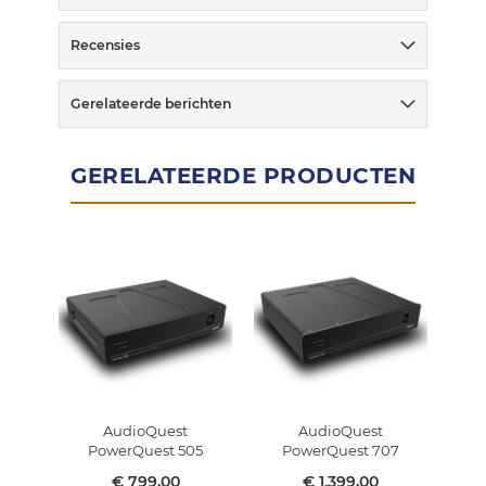
Recensies
Gerelateerde berichten
GERELATEERDE PRODUCTEN
AudioQuest
AudioQuest
Au
PowerQuest 505
PowerQuest 707
€ 799,00
€ 1.399,00