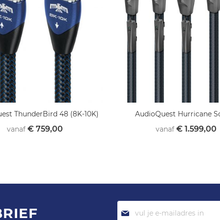
est ThunderBird 48 (8K-10K)
AudioQuest Hurricane S
€ 759,00
€ 1.599,00
vanaf
vanaf
Abonneer
BRIEF
je