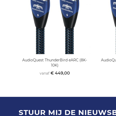
AudioQuest ThunderBird eARC (8K-
AudioQu
10K)
€ 449,00
vanaf
STUUR MIJ DE NIEUWS