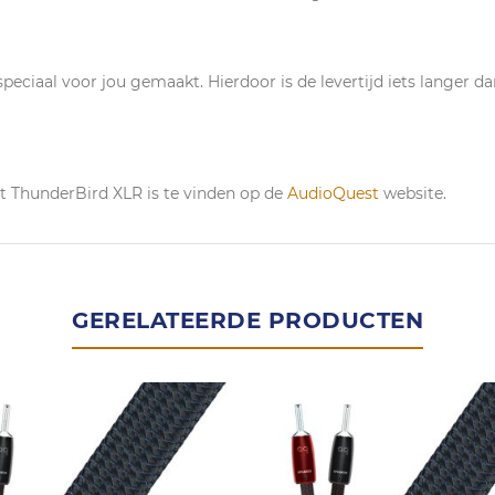
eciaal voor jou gemaakt. Hierdoor is de levertijd iets langer da
t ThunderBird XLR is te vinden op de
AudioQuest
website.
GERELATEERDE PRODUCTEN