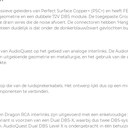
ieve geleiders van Perfect Surface Copper+ (PSC+) en heeft FEP 
geometrie en een dubbele 72V DBS module. De toegepaste Groun
drain wires die de noise afvoert. De connectoren hebben ‘Hangi
eteen duidelijk is dat onder de donkerblauw/zwart gevlochten b
ra van AudioQuest op het gebied van analoge interlinks. De Audio
uitgekiende geometrie en metallurgie, en het gebruik van de all
kte.
op die van de luidsprekerkabels. Het ontwerp lijkt dus op een mi
mponenten te verbinden.
n Dragon RCA interlinks zijn uitgevoerd met een enkelvoudige 
riant is voorzien van een Dual DBS-X, waarbij dus twee DBS-sy
m. AudioQuest Dual DBS Level X is ondergebracht in één behuizi