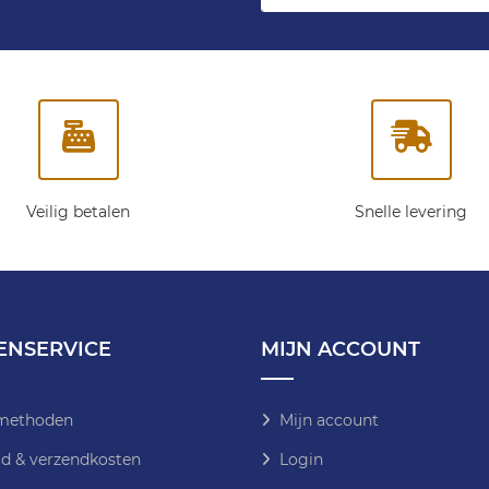
op
onze
nieuwsbrief:
Veilig betalen
Snelle levering
ENSERVICE
MIJN ACCOUNT
methoden
Mijn account
jd & verzendkosten
Login