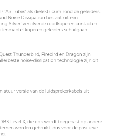
‘Air Tubes’ als diëlektricum rond de geleiders.
d Noise Dissipation bestaat uit een
ng Silver’ verzilverde roodkoperen contacten
uitenmantel koperen geleiders schuilgaan.
Quest Thunderbird, Firebird en Dragon zijn
erbeste noise-dissipation technologie zijn dit
niatuur versie van de luidsprekerkabels uit
DBS Level X, die ook wordt toegepast op andere
stemen worden gebruikt, dus voor de positieve
ng.