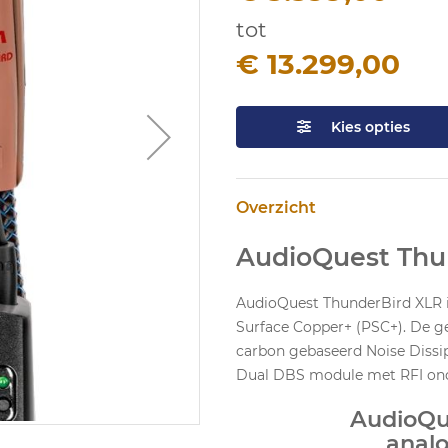
tot
€ 13.299,00
Kies opties
Overzicht
AudioQuest Thu
AudioQuest ThunderBird XLR in
Surface Copper+ (PSC+). De ge
carbon gebaseerd Noise Dissip
Dual DBS module met RFI ond
AudioQu
analo