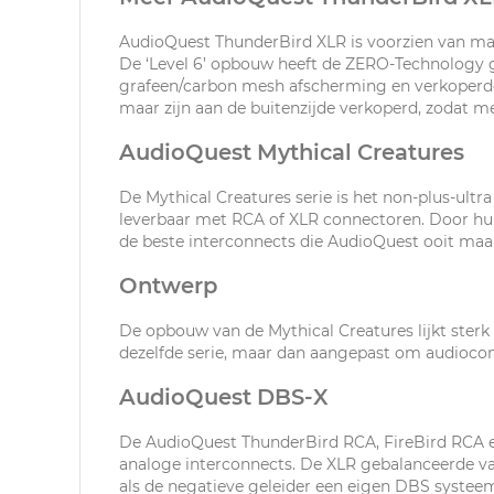
AudioQuest ThunderBird XLR is voorzien van mass
De ‘Level 6’ opbouw heeft de ZERO-Technology 
grafeen/carbon mesh afscherming en verkoperde 
maar zijn aan de buitenzijde verkoperd, zodat m
AudioQuest Mythical Creatures
De Mythical Creatures serie is het non-plus-ult
leverbaar met RCA of XLR connectoren. Door hun 
de beste interconnects die AudioQuest ooit maa
Ontwerp
De opbouw van de Mythical Creatures lijkt sterk 
dezelfde serie, maar dan aangepast om audioco
AudioQuest DBS-X
De AudioQuest ThunderBird RCA, FireBird RCA e
analoge interconnects. De XLR gebalanceerde va
als de negatieve geleider een eigen DBS systee