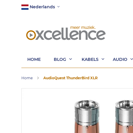
Ga
Taal
Nederlands
naar
de
inhoud
HOME
BLOG
KABELS
AUDIO
Home
AudioQuest ThunderBird XLR
Ga
naar
het
einde
van
de
afbeeldingen-
gallerij