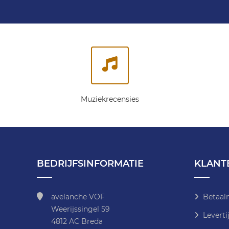
Muziekrecensies
BEDRIJFSINFORMATIE
KLANT
avelanche VOF
Betaal
Weerijssingel 59
Leverti
4812 AC Breda