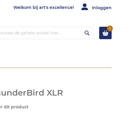
Welkom bij art's excellence!
Inloggen
0
Zoek
underBird XLR
er dit product