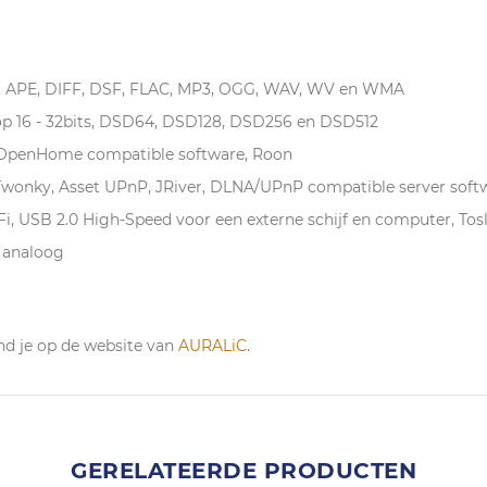
C, APE, DIFF, DSF, FLAC, MP3, OGG, WAV, WV en WMA
op 16 - 32bits, DSD64, DSD128, DSD256 en DSD512
 OpenHome compatible software, Roon
 Twonky, Asset UPnP, JRiver, DLNA/UPnP compatible server soft
Fi, USB 2.0 High-Speed voor een externe schijf en computer, Tos
) analoog
nd je op de website van
AURALiC
.
GERELATEERDE PRODUCTEN