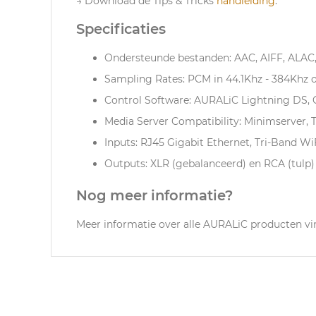
→ Download de Tips & Tricks
handleiding
.
Specificaties
Ondersteunde bestanden: AAC, AIFF, ALA
Sampling Rates: PCM in 44.1Khz - 384Khz 
Control Software: AURALiC Lightning DS,
Media Server Compatibility: Minimserver,
Inputs: RJ45 Gigabit Ethernet, Tri-Band Wi
Outputs: XLR (gebalanceerd) en RCA (tulp
Nog meer informatie?
Meer informatie over alle AURALiC producten vi