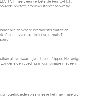
TAIR G1.1 heeft een verbeterde Femto-klok,
ebouwde hoofdtelefoonversterker aanwezig,
n haast alle denkbare bestandsformaten en
 afspelen via muziekdiensten zoals Tidal,
aderd.
iken als volwaardige cd-speler/ripper. Het enige
ion zonder eigen voeding in combinatie met een
ingsmogelijkheden waarmee je het maximale uit