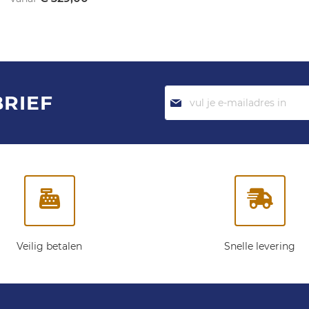
Abonneer
BRIEF
je
op
onze
nieuwsbrief:
Veilig betalen
Snelle levering