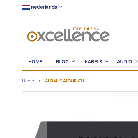
Ga
Taal
Nederlands
naar
de
inhoud
HOME
BLOG
KABELS
AUDIO
Home
AURALiC ALTAIR G1.1
Ga
naar
het
einde
van
de
afbeeldingen-
gallerij