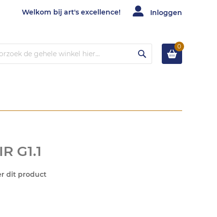
Welkom bij art's excellence!
Inloggen
0
Zoek
R G1.1
er dit product