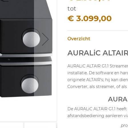
tot
€ 3.099,00
Overzicht
AURALiC ALTAIR
AURALiC ALTAIR G1.1 Streamer e
installatie. De software en ha
originele ALTAIR's; hij kan die
Converter, als streamer, of als
AURAL
De AURALiC ALTAIR G1.1 heeft 
afstandsbediening aanleren via
pro