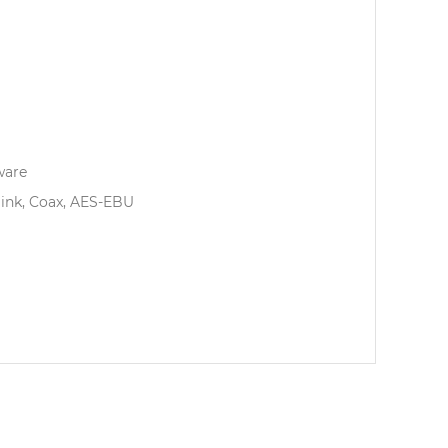
ware
link, Coax, AES-EBU