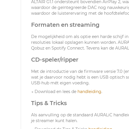
ALTAIR G1.1 ondersteunt bovendien AirPlay 2, wa
waardoor de geïntegreerde DAC nog nauwkeurige
waardoor de luisterervaring met de hoofdtelefoo
Formaten en streaming
De mogelijkheid om als optie een harde schijf i
resoluties lokaal opslagen kunnen worden. AURA
Qobuz en Spotify Connect. Tevens kan de AURALi
CD-speler/ripper
Met de introductie van de firmware versie 7.0 (
wat je daarvoor nodig hebt is een USB optisch s
USB-hub mét eigen voeding.
→ Download en lees de
handleiding
.
Tips & Tricks
Als aanvulling op de standaard AURALiC handlei
je streamer kunt halen.