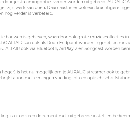
ardoor je streamingopties verder worden uitgebreid. AURALiC AL
r zijn werk kan doen. Daarnaast is er ook een krachtigere ing
n nog verder is verbeterd.
n te bouwen is gebleven, waardoor ook grote muziekcollecties i
LiC ALTAIR kan ook als Roon Endpoint worden ingezet, en muziek
C ALTAIR ook via Bluetooth, AirPlay 2 en Songcast worden ben
en hoger) is het nu mogelijk om je AURALiC streamer ook te gebru
chrijfstation met een eigen voeding, of een optisch schrijfstat
ding is er ook een document met uitgebreide instel- en bedien