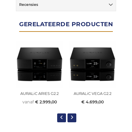
Recensies
GERELATEERDE PRODUCTEN
AURALiC ARIES G2.2
AURALiC VEGA G2.2
AU
vanaf
€ 2.999,00
€ 4.699,00