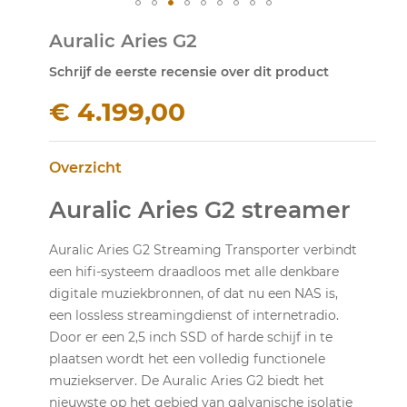
Ga
Auralic Aries G2
naar
het
Schrijf de eerste recensie over dit product
begin
van
€ 4.199,00
de
afbeeldingen-
gallerij
Overzicht
Auralic Aries G2 streamer
Auralic Aries G2 Streaming Transporter verbindt
een hifi-systeem draadloos met alle denkbare
digitale muziekbronnen, of dat nu een NAS is,
een lossless streamingdienst of internetradio.
Door er een 2,5 inch SSD of harde schijf in te
plaatsen wordt het een volledig functionele
muziekserver. De Auralic Aries G2 biedt het
nieuwste op het gebied van galvanische isolatie