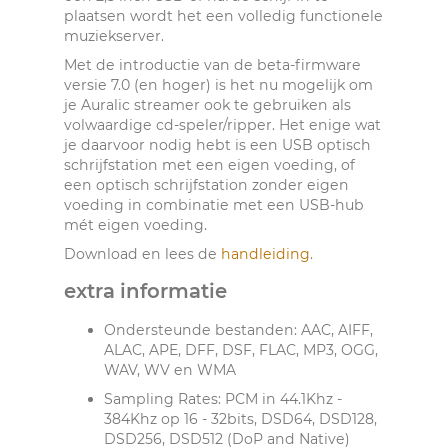
plaatsen wordt het een volledig functionele
muziekserver.
Met de introductie van de beta-firmware
versie 7.0 (en hoger) is het nu mogelijk om
je Auralic streamer ook te gebruiken als
volwaardige cd-speler/ripper. Het enige wat
je daarvoor nodig hebt is een USB optisch
schrijfstation met een eigen voeding, of
een optisch schrijfstation zonder eigen
voeding in combinatie met een USB-hub
mét eigen voeding.
Download en lees de
handleiding
.
extra informatie
Ondersteunde bestanden: AAC, AIFF,
ALAC, APE, DFF, DSF, FLAC, MP3, OGG,
WAV, WV en WMA
Sampling Rates: PCM in 44.1Khz -
384Khz op 16 - 32bits, DSD64, DSD128,
DSD256, DSD512 (DoP and Native)