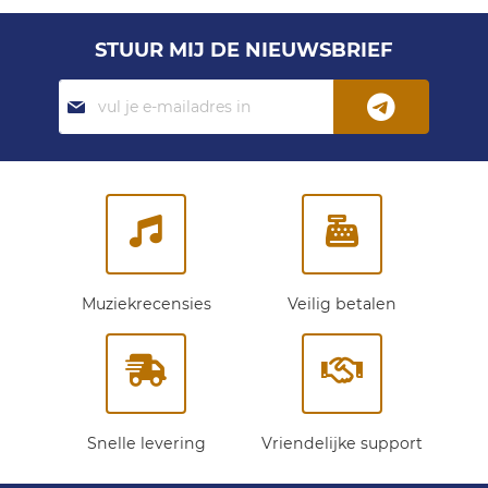
STUUR MIJ DE NIEUWSBRIEF
Abonneer
je
op
onze
nieuwsbrief:
Muziekrecensies
Veilig betalen
Snelle levering
Vriendelijke support