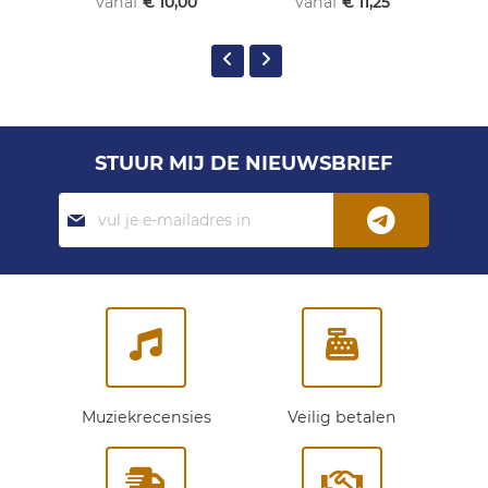
vanaf
€ 10,00
vanaf
€ 11,25
STUUR MIJ DE NIEUWSBRIEF
Abonneer
je
op
onze
nieuwsbrief:
Muziekrecensies
Veilig betalen