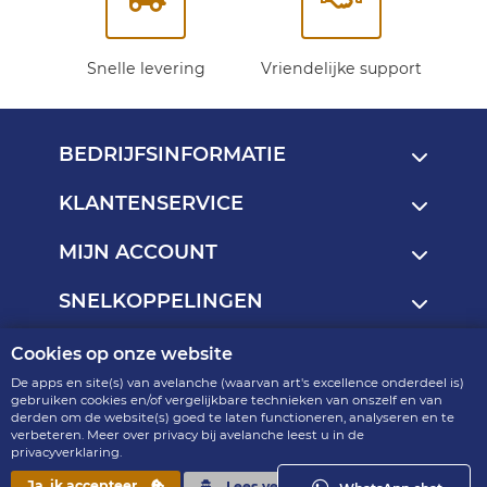
Snelle levering
Vriendelijke support
BEDRIJFSINFORMATIE
KLANTENSERVICE
MIJN ACCOUNT
SNELKOPPELINGEN
Cookies op onze website
Copyright © 2013 - 2026
De apps en site(s) van avelanche (waarvan art's excellence onderdeel is)
art's excellence - onderdeel van avelanche
gebruiken cookies en/of vergelijkbare technieken van onszelf en van
derden om de website(s) goed te laten functioneren, analyseren en te
R2.4.6-p9-15.19
verbeteren. Meer over privacy bij avelanche leest u in de
privacyverklaring.
Ja, ik accepteer
Lees verder »