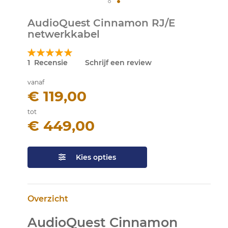
Ga
AudioQuest Cinnamon RJ/E
naar
netwerkkabel
het
begin
Waardering:
van
100
100
% of
1
Recensie
Schrijf een review
de
afbeeldingen-
vanaf
gallerij
€ 119,00
tot
€ 449,00
Kies opties
Overzicht
AudioQuest Cinnamon