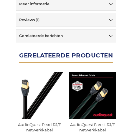
Meer informatie
Reviews
1
Gerelateerde berichten
GERELATEERDE PRODUCTEN
AudioQuest Pearl RJ/E
AudioQuest Forest RJ/E
Au
netwerkkabel
netwerkkabel
RJ