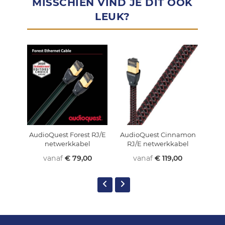
MISSCHIEN VIND JE DIT OOK
LEUK?
AudioQuest Forest RJ/E
AudioQuest Cinnamon
Audi
netwerkkabel
RJ/E netwerkkabel
n
vanaf
€ 79,00
vanaf
€ 119,00