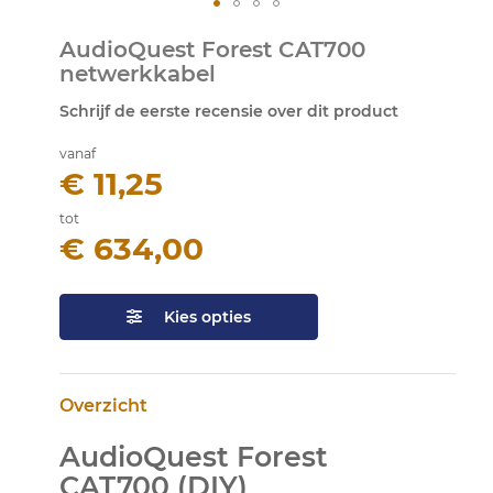
Ga
AudioQuest Forest CAT700
naar
netwerkkabel
het
begin
Schrijf de eerste recensie over dit product
van
de
vanaf
afbeeldingen-
€ 11,25
gallerij
tot
€ 634,00
Kies opties
Overzicht
AudioQuest Forest
CAT700 (DIY)