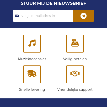
STUUR MIJ DE NIEUWSBRIEF
Abonneer
je
op
onze
nieuwsbrief:
Muziekrecensies
Veilig betalen
Snelle levering
Vriendelijke support