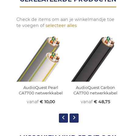
Check de items om aan je winkelmandje toe
te voegen of
selecteer alles
AudioQuest Pearl
AudioQuest Carbon
In
CAT700 netwerkkabel
CAT700 netwerkkabel
w
vanaf
€ 10,00
vanaf
€ 48,75