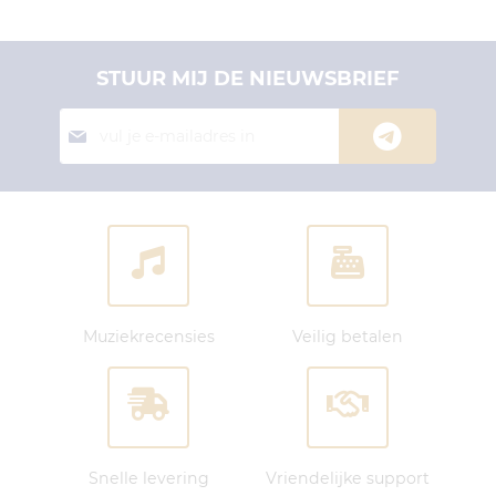
STUUR MIJ DE NIEUWSBRIEF
Abonneer
je
op
onze
nieuwsbrief:
Muziekrecensies
Veilig betalen
Snelle levering
Vriendelijke support