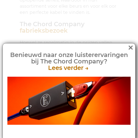
oplopende series, waardoor in hun
assortiment voor elke beurs en voor elk oor
een perfecte kabel te vinden is.
The Chord Company
fabrieksbezoek
Hoewel ze regelmatig in de prijzen vallen
×
met hun producten komt de verrassend
Benieuwd naar onze luisterervaringen
bescheiden filosofie van de Chord
bij The Chord Company?
Company neer op: “Wij mogen misschien
Lees verder →
vinden dat we de beste kabels ter wereld
maken, maar geloof ons en onze dealers
niet, luister vooral zelf. En als jij het beter
vindt klinken, dan is het ook beter.”
Nog meer informatie?
Meer (technische) informatie over de Chord
Sarum T Jumpers is te vinden op de
Chord
Company
website.