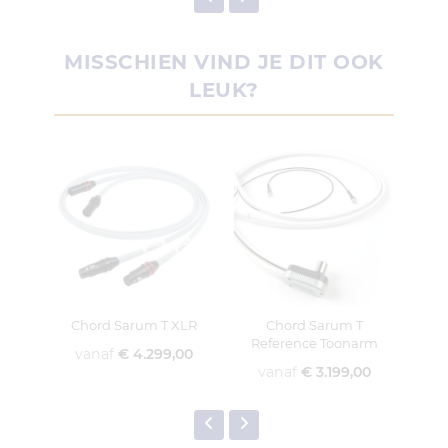
MISSCHIEN VIND JE DIT OOK
LEUK?
Chord Sarum T XLR
Chord Sarum T
Cho
Reference Toonarm
vanaf
€ 4.299,00
v
vanaf
€ 3.199,00