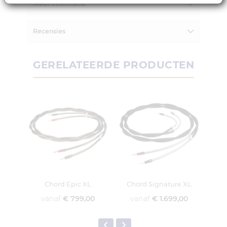
Meer informatie
Recensies
GERELATEERDE PRODUCTEN
Chord Epic XL
Chord Signature XL
vanaf
€ 799,00
vanaf
€ 1.699,00
v