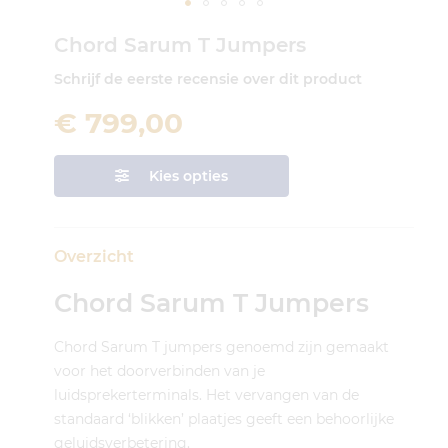
Ga
Chord Sarum T Jumpers
naar
het
Schrijf de eerste recensie over dit product
begin
van
€ 799,00
de
afbeeldingen-
gallerij
Kies opties
Overzicht
Chord Sarum T Jumpers
Chord Sarum T jumpers genoemd zijn gemaakt
voor het doorverbinden van je
luidsprekerterminals. Het vervangen van de
standaard ‘blikken’ plaatjes geeft een behoorlijke
geluidsverbetering.