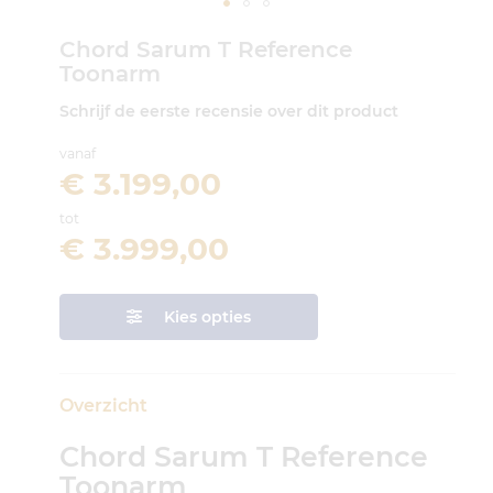
Ga
Chord Sarum T Reference
naar
Toonarm
het
begin
Schrijf de eerste recensie over dit product
van
de
vanaf
afbeeldingen-
€ 3.199,00
gallerij
tot
€ 3.999,00
Kies opties
Overzicht
Chord Sarum T Reference
Toonarm