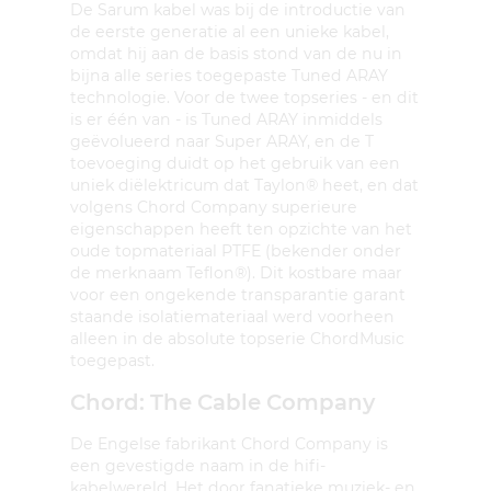
De Sarum kabel was bij de introductie van
de eerste generatie al een unieke kabel,
omdat hij aan de basis stond van de nu in
bijna alle series toegepaste Tuned ARAY
technologie. Voor de twee topseries - en dit
is er één van - is Tuned ARAY inmiddels
geëvolueerd naar Super ARAY, en de T
toevoeging duidt op het gebruik van een
uniek diëlektricum dat Taylon® heet, en dat
volgens Chord Company superieure
eigenschappen heeft ten opzichte van het
oude topmateriaal PTFE (bekender onder
de merknaam Teflon®). Dit kostbare maar
voor een ongekende transparantie garant
staande isolatiemateriaal werd voorheen
alleen in de absolute topserie ChordMusic
toegepast.
Chord: The Cable Company
De Engelse fabrikant Chord Company is
een gevestigde naam in de hifi-
kabelwereld. Het door fanatieke muziek- en