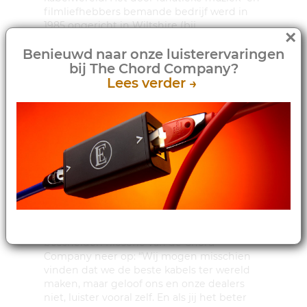
filmliefhebbers bemande bedrijf werd in
1985 opgericht in Wiltshire (bij
×
Stonehenge), en hun voortdurend
Benieuwd naar onze luisterervaringen
groeiende assortiment van handgemaakte
bij The Chord Company?
kabels biedt oplossingen voor alle
gangbare hifi- en AV-toepassingen. Chord
Lees verder →
Company kabels zijn ondergebracht in
overzichtelijke, in prestaties en prijs
oplopende series, waardoor in hun
assortiment voor elke beurs en voor elk oor
een perfecte kabel te vinden is.
The Chord Company
fabrieksbezoek
Hoewel ze regelmatig in de prijzen vallen
met hun producten komt de verrassend
bescheiden filosofie van de Chord
Company neer op: “Wij mogen misschien
vinden dat we de beste kabels ter wereld
maken, maar geloof ons en onze dealers
niet, luister vooral zelf. En als jij het beter