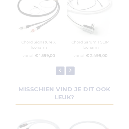
Chord Signature X
Chord Sarum T SLIM
Cho
Toonarm
Toonarm
vanaf
€ 1.599,00
vanaf
€ 2.499,00
v
MISSCHIEN VIND JE DIT OOK
LEUK?