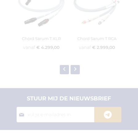
Chord Sarum T XLR
Chord Sarum T RCA
vanaf
€ 4.299,00
vanaf
€ 2.999,00
v
STUUR MIJ DE NIEUWSBRIEF
Abonneer
je
op
onze
nieuwsbrief: