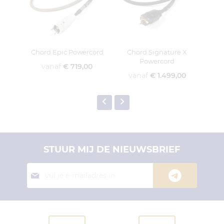
Chord Epic Powercord
Chord Signature X
Powercord
vanaf
€ 719,00
vanaf
€ 1.499,00
v
STUUR MIJ DE NIEUWSBRIEF
Abonneer
je
op
onze
nieuwsbrief: