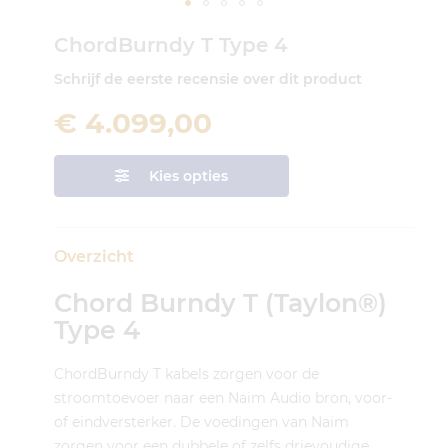
Ga
ChordBurndy T Type 4
naar
het
Schrijf de eerste recensie over dit product
begin
van
€ 4.099,00
de
afbeeldingen-
gallerij
Kies opties
Overzicht
Chord Burndy T (Taylon®)
Type 4
ChordBurndy T kabels zorgen voor de
stroomtoevoer naar een Naim Audio bron, voor-
of eindversterker. De voedingen van Naim
zorgen voor een dubbele of zelfs drievoudige