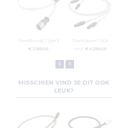
ChordBurndy T Type 3
Chord Sarum T XLR
€ 3.199,00
vanaf
€ 4.299,00
v
MISSCHIEN VIND JE DIT OOK
LEUK?