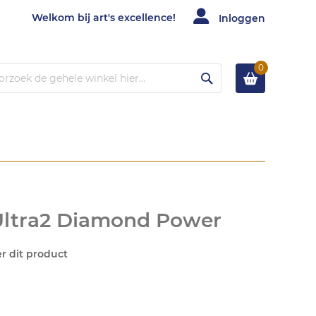
Welkom bij art's excellence!
Inloggen
0
Zoek
 Ultra2 Diamond Power
er dit product