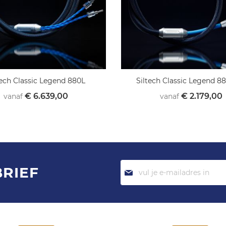
tech Classic Legend 880L
Siltech Classic Legend 
€ 6.639,00
€ 2.179,00
vanaf
vanaf
Abonneer
BRIEF
je
op
onze
nieuwsbrief: