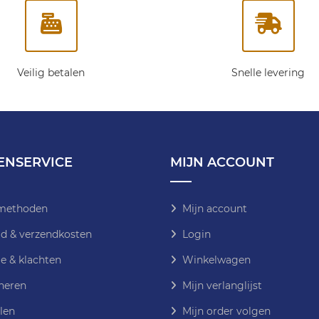
Veilig betalen
Snelle levering
ENSERVICE
MIJN ACCOUNT
methoden
Mijn account
jd & verzendkosten
Login
e & klachten
Winkelwagen
neren
Mijn verlanglijst
len
Mijn order volgen