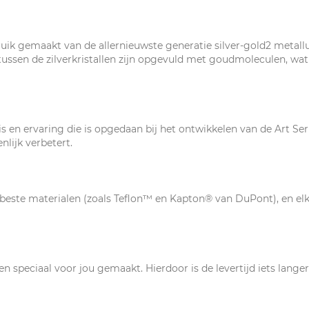
uik gemaakt van de allernieuwste generatie silver-gold2 metallu
s tussen de zilverkristallen zijn opgevuld met goudmoleculen, wa
s en ervaring die is opgedaan bij het ontwikkelen van de Art Ser
enlijk verbetert.
este materialen (zoals Teflon™ en Kapton® van DuPont), en elke 
n speciaal voor jou gemaakt. Hierdoor is de levertijd iets lange