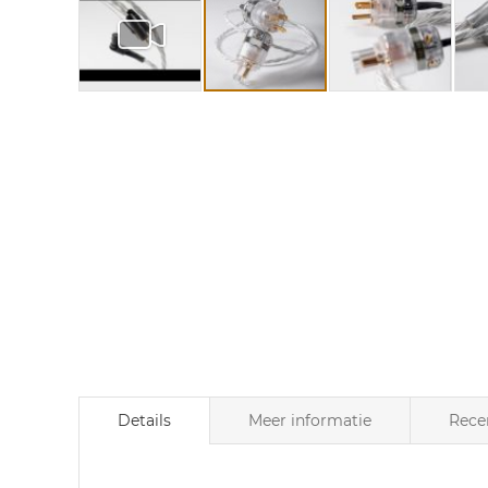
Ga
naar
het
begin
van
de
afbeeldingen-
gallerij
Details
Meer informatie
Rece