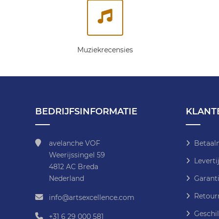
Muziekrecensies
BEDRIJFSINFORMATIE
KLANT
avelanche VOF
Betaal
Weerijssingel 59
Leverti
4812 AC Breda
Nederland
Garanti
Retour
info@artsexcellence.com
Geschil
+31 6 29 000 581