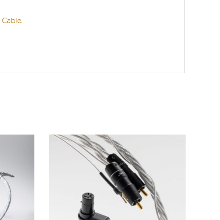
l Cable
.