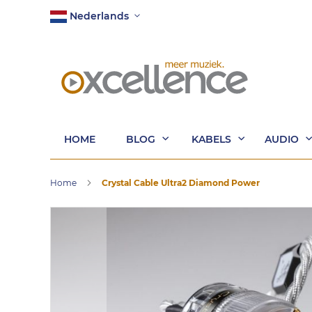
Ga
Taal
Nederlands
naar
de
inhoud
HOME
BLOG
KABELS
AUDIO
Home
Crystal Cable Ultra2 Diamond Power
Ga
naar
het
einde
van
de
afbeeldingen-
gallerij