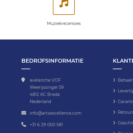
Muziekrecensies
BEDRIJFSINFORMATIE
KLANT
avelanche VOF
Betaal
Weerijssingel 59
Leverti
4812 AC Breda
Nederland
Garanti
Retour
info@artsexcellence.com
Geschil
+31 6 29 000 581