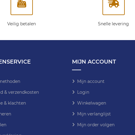
Veilig betalen
Snelle levering
ENSERVICE
MIJN ACCOUNT
methoden
Mijn account
jd & verzendkosten
Login
e & klachten
Winkelwagen
neren
Mijn verlanglijst
len
Mijn order volgen