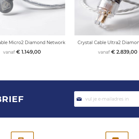
Cable Micro2 Diamond Network
Crystal Cable Ultra2 Diamo
€ 1.149,00
€ 2.839,00
vanaf
vanaf
Abonneer
BRIEF
je
op
onze
nieuwsbrief: