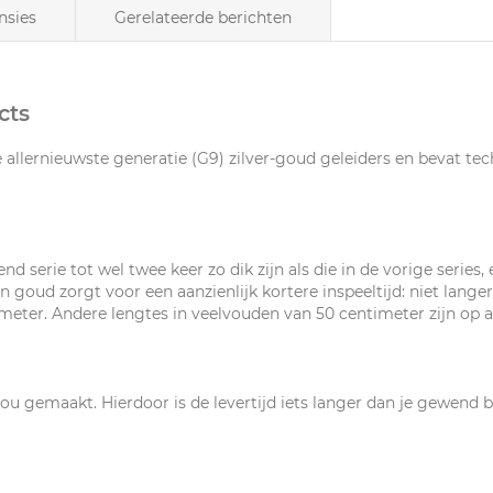
nsies
Gerelateerde berichten
cts
e allernieuwste generatie (G9) zilver-goud geleiders en bevat te
nd serie tot wel twee keer zo dik zijn als die in de vorige series,
n goud zorgt voor een aanzienlijk kortere inspeeltijd: niet lange
5 meter. Andere lengtes in veelvouden van 50 centimeter zijn op 
jou gemaakt. Hierdoor is de levertijd iets langer dan je gewend 