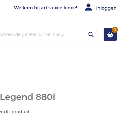
Welkom bij art's excellence!
Inloggen
0
Zoek
c Legend 880i
er dit product