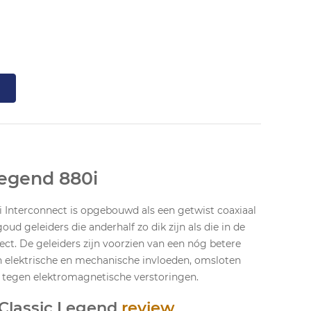
Legend 880i
i Interconnect is opgebouwd als een getwist coaxiaal
ud geleiders die anderhalf zo dik zijn als die in de
ect. De geleiders zijn voorzien van een nóg betere
n elektrische en mechanische invloeden, omsloten
g tegen elektromagnetische verstoringen.
 Classic Legend
review