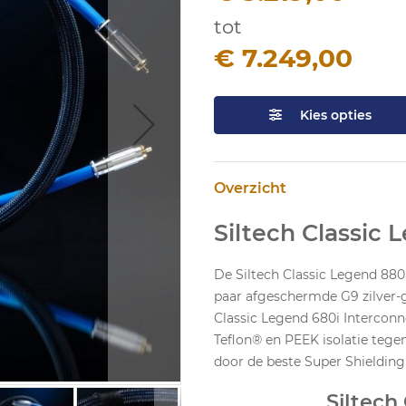
tot
€ 7.249,00
Kies opties
Overzicht
Siltech Classic 
De Siltech Classic Legend 880
paar afgeschermde G9 zilver-go
Classic Legend 680i Interconn
Teflon® en PEEK isolatie tege
door de beste Super Shieldin
Siltech