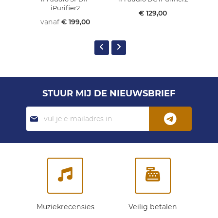
iPurifier2
€ 129,00
vanaf
€ 199,00
STUUR MIJ DE NIEUWSBRIEF
Abonneer
je
op
onze
nieuwsbrief:
Muziekrecensies
Veilig betalen