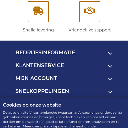
Snelle levering
Vriendelijke support
BEDRIJFSINFORMATIE
KLANTENSERVICE
MIJN ACCOUNT
SNELKOPPELINGEN
Cookies op onze website
Copyright © 2013 - 2026
De apps en site(s) van avelanche (waarvan art's excellence onderdeel is)
art's excellence - onderdeel van avelanche
gebruiken cookies en/of vergelijkbare technieken van onszelf en van
derden om de website(s) goed te laten functioneren, analyseren en te
R2.4.6-p9-15.19
verbeteren. Meer over privacy bij avelanche leest u in de