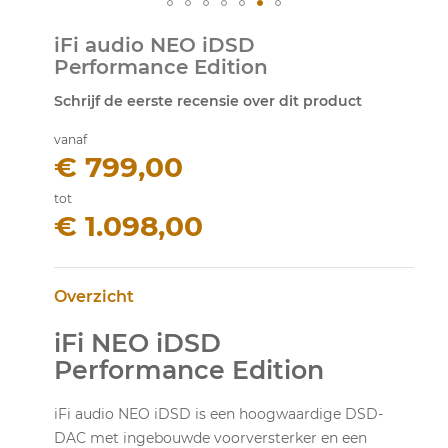
Ga
iFi audio NEO iDSD
naar
Performance Edition
het
begin
Schrijf de eerste recensie over dit product
van
de
vanaf
afbeeldingen-
€ 799,00
gallerij
tot
€ 1.098,00
Overzicht
iFi NEO iDSD
Performance Edition
iFi audio NEO iDSD is een hoogwaardige DSD-
DAC met ingebouwde voorversterker en een