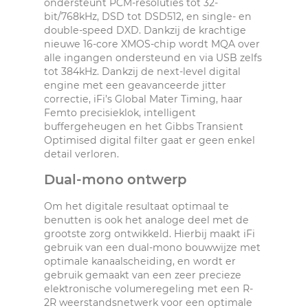
ondersteunt PCM-resoluties tot 32-
bit/768kHz, DSD tot DSD512, en single- en
double-speed DXD. Dankzij de krachtige
nieuwe 16-core XMOS-chip wordt MQA over
alle ingangen ondersteund en via USB zelfs
tot 384kHz. Dankzij de next-level digital
engine met een geavanceerde jitter
correctie, iFi’s Global Mater Timing, haar
Femto precisieklok, intelligent
buffergeheugen en het Gibbs Transient
Optimised digital filter gaat er geen enkel
detail verloren.
Dual-mono ontwerp
Om het digitale resultaat optimaal te
benutten is ook het analoge deel met de
grootste zorg ontwikkeld. Hierbij maakt iFi
gebruik van een dual-mono bouwwijze met
optimale kanaalscheiding, en wordt er
gebruik gemaakt van een zeer precieze
elektronische volumeregeling met een R-
2R weerstandsnetwerk voor een optimale