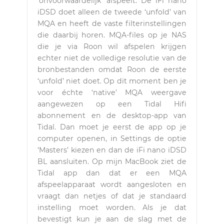
‘onvoorwaardelijk’ afspeelt. De iFi nano
iDSD doet alleen de tweede ‘unfold’ van
MQA en heeft de vaste filterinstellingen
die daarbij horen. MQA-files op je NAS
die je via Roon wil afspelen krijgen
echter niet de volledige resolutie van de
bronbestanden omdat Roon de eerste
‘unfold’ niet doet. Op dit moment ben je
voor échte ‘native’ MQA weergave
aangewezen op een Tidal Hifi
abonnement en de desktop-app van
Tidal. Dan moet je eerst de app op je
computer openen, in Settings de optie
‘Masters’ kiezen en dan de iFi nano iDSD
BL aansluiten. Op mijn MacBook ziet de
Tidal app dan dat er een MQA
afspeelapparaat wordt aangesloten en
vraagt dan netjes of dat je standaard
instelling moet worden. Als je dat
bevestigt kun je aan de slag met de