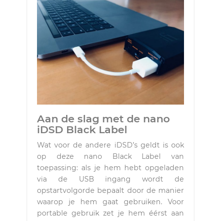
Aan de slag met de nano
iDSD Black Label
Wat voor de andere iDSD’s geldt is ook
op deze nano Black Label van
toepassing: als je hem hebt opgeladen
via de USB ingang wordt de
opstartvolgorde bepaalt door de manier
waarop je hem gaat gebruiken. Voor
portable gebruik zet je hem éérst aan