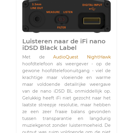
Luisteren naar de iFi nano
iDSD Black Label
Met de
AudioQuest NightHawk
hoofdtelefoon als weergever - op de
gewone hoofdtelefoonuitgang - viel de
krachtige maar vloeiende en warme
maar voldoende detailrijke weergave
van de nano iDSD BL onmiddellijk op.
Gelukkig heeft iFi niet gezocht naar het
laatste streepje resolutie, maar hebben
ze een zeer fraaie balans gevonden
tussen transparantie en langdurig
muziekgenot zonder luistermoeheid. De
output was ruim voldoende om de niet