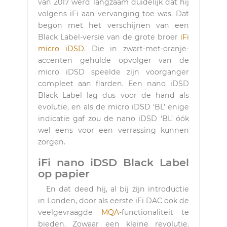
van 2017 werd langzaam duidelijk dat hij
volgens iFi aan vervanging toe was. Dat
begon met het verschijnen van een
Black Label-versie van de grote broer
iFi
micro iDSD
. Die in zwart-met-oranje-
accenten gehulde opvolger van de
micro iDSD speelde zijn voorganger
compleet aan flarden. Een nano iDSD
Black Label lag dus voor de hand als
evolutie, en als de micro iDSD ‘BL’ enige
indicatie gaf zou de nano iDSD ‘BL’ óók
wel eens voor een verrassing kunnen
zorgen.
iFi nano iDSD Black Label
op papier
En dat deed hij, al bij zijn introductie
in Londen, door als eerste iFi DAC ook de
veelgevraagde
MQA
-functionaliteit te
bieden. Zowaar een kleine revolutie.