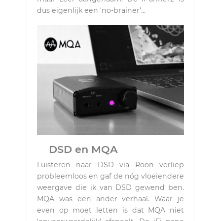
dus eigenlijk een ‘no-brainer’…
DSD en MQA
Luisteren naar DSD via Roon verliep
probleemloos en gaf de nóg vloeiendere
weergave die ik van DSD gewend ben.
MQA was een ander verhaal. Waar je
even op moet letten is dat MQA niet