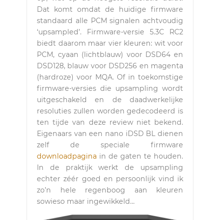
Dat komt omdat de huidige firmware
standaard alle PCM signalen achtvoudig
‘upsampled’. Firmware-versie 5.3C RC2
biedt daarom maar vier kleuren: wit voor
PCM, cyaan (lichtblauw) voor DSD64 en
DSD128, blauw voor DSD256 en magenta
(hardroze) voor MQA. Of in toekomstige
firmware-versies die upsampling wordt
uitgeschakeld en de daadwerkelijke
resoluties zullen worden gedecodeerd is
ten tijde van deze review niet bekend.
Eigenaars van een nano iDSD BL dienen
zelf de speciale firmware
downloadpagina
in de gaten te houden.
In de praktijk werkt de upsampling
echter zéér goed en persoonlijk vind ik
zo’n hele regenboog aan kleuren
sowieso maar ingewikkeld…