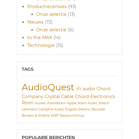
Productrecensies
(93)
Onze selectie
(13)
Nieuws
(72)
Onze selectie
(6)
to the MAX
(14)
Technologie
(15)
TAGS
AudioQuest
iFi audio
Chord
Company
Crystal Cable
Chord Electronics
Roon
Auralic
Astell&Kern
Apple
Naim Audio
Siltech
Lehmann
Campfire Audio
English Electric
Sbooster
Bowers & Wilkins
WBT
Bassocontinuo
POPULAIRE BERICHTEN