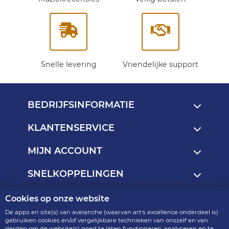
Snelle levering
Vriendelijke support
BEDRIJFSINFORMATIE
KLANTENSERVICE
MIJN ACCOUNT
SNELKOPPELINGEN
Cookies op onze website
Copyright © 2013 - 2026
De apps en site(s) van avelanche (waarvan art's excellence onderdeel is)
art's excellence - onderdeel van avelanche
gebruiken cookies en/of vergelijkbare technieken van onszelf en van
derden om de website(s) goed te laten functioneren, analyseren en te