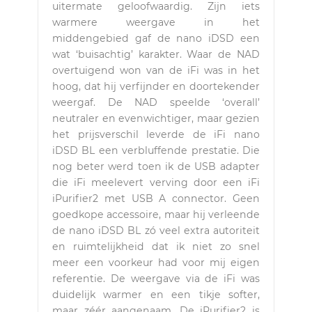
uitermate geloofwaardig. Zijn iets
warmere weergave in het
middengebied gaf de nano iDSD een
wat ‘buisachtig’ karakter. Waar de NAD
overtuigend won van de iFi was in het
hoog, dat hij verfijnder en doortekender
weergaf. De NAD speelde ‘overall’
neutraler en evenwichtiger, maar gezien
het prijsverschil leverde de iFi nano
iDSD BL een verbluffende prestatie. Die
nog beter werd toen ik de USB adapter
die iFi meelevert verving door een iFi
iPurifier2 met USB A connector. Geen
goedkope accessoire, maar hij verleende
de nano iDSD BL zó veel extra autoriteit
en ruimtelijkheid dat ik niet zo snel
meer een voorkeur had voor mij eigen
referentie. De weergave via de iFi was
duidelijk warmer en een tikje softer,
maar zéér aangenaam. De iPurifier2 is