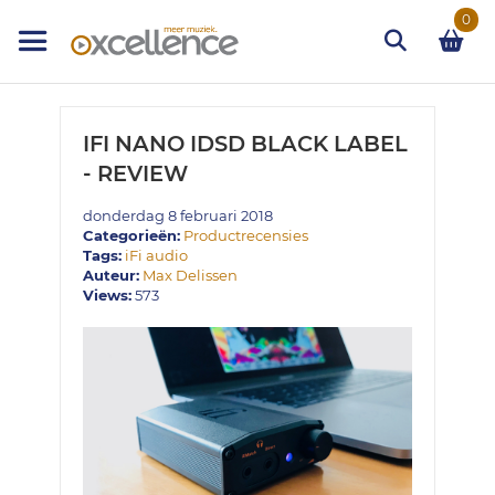
Ga
0
naar
de
inhoud
Zoek
IFI NANO IDSD BLACK LABEL
- REVIEW
donderdag 8 februari 2018
Categorieën:
Productrecensies
Tags:
iFi audio
Auteur:
Max Delissen
Views:
573