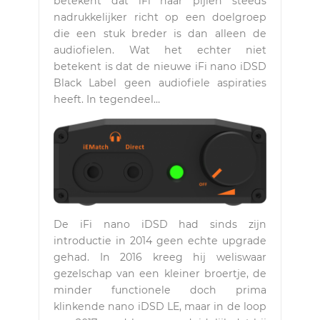
betekent dat iFi haar pijlen steeds
nadrukkelijker richt op een doelgroep
die een stuk breder is dan alleen de
audiofielen. Wat het echter niet
betekent is dat de nieuwe iFi nano iDSD
Black Label geen audiofiele aspiraties
heeft. In tegendeel…
De iFi nano iDSD had sinds zijn
introductie in 2014 geen echte upgrade
gehad. In 2016 kreeg hij weliswaar
gezelschap van een kleiner broertje, de
minder functionele doch prima
klinkende nano iDSD LE, maar in de loop