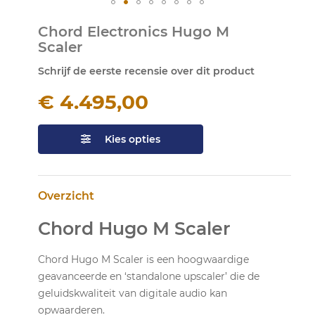
Ga
Chord Electronics Hugo M
naar
Scaler
het
begin
Schrijf de eerste recensie over dit product
van
de
€ 4.495,00
afbeeldingen-
gallerij
Kies opties
Overzicht
Chord Hugo M Scaler
Chord Hugo M Scaler is een hoogwaardige
geavanceerde en ‘standalone upscaler’ die de
geluidskwaliteit van digitale audio kan
opwaarderen.