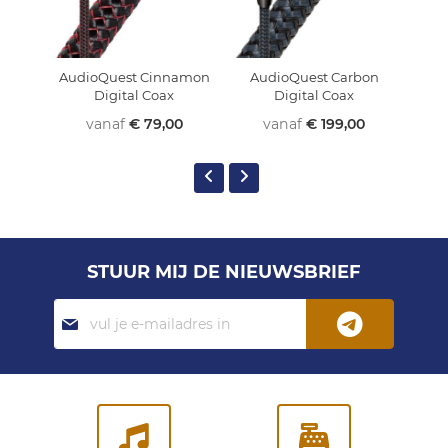
AudioQuest Cinnamon
AudioQuest Carbon
Au
Digital Coax
Digital Coax
vanaf
€ 79,00
vanaf
€ 199,00
STUUR MIJ DE NIEUWSBRIEF
Abonneer
je
op
onze
nieuwsbrief: