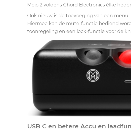
Mojo 2 volgens Chord Electronics élke hed
Ook nieuw is de toevoeging van een menu, d
Hiermee kan de mute-functie bediend worde
toonregeling en een lock-functie voor de k
USB C en betere Accu en laadfun