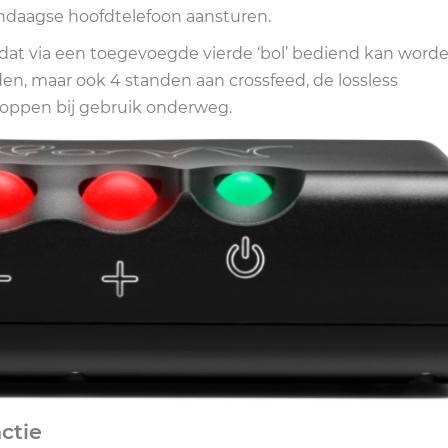
endaagse hoofdtelefoon aansturen.
at via een toegevoegde vierde ‘bol’ bediend kan worde
n, maar ook 4 standen aan crossfeed, de lossless
noppen bij gebruik onderweg.
ctie