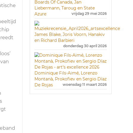
Boards Of Canada, Jan
ptische
Liebermann, Taroug en State
Azure
vrijdag 29 mei 2026
eeltijd
chip
James Blake, Joris Voorn, Hanakiv
treedt
en Richard Barbieri
donderdag 30 april 2026
loos’
 van
Dominique Fils-Aimé, Lorenzo
Montanà, Prokofiev en Sergio Díaz
De Rojas
woensdag 11 maart 2026
n
s
rgt
tieband