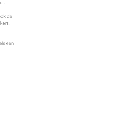
eit
ook de
kers.
els een