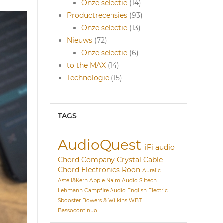
Onze selectie
(14)
Productrecensies
(93)
Onze selectie
(13)
Nieuws
(72)
Onze selectie
(6)
to the MAX
(14)
Technologie
(15)
TAGS
AudioQuest
iFi audio
Chord Company
Crystal Cable
Chord Electronics
Roon
Auralic
Astell&Kern
Apple
Naim Audio
Siltech
Lehmann
Campfire Audio
English Electric
Sbooster
Bowers & Wilkins
WBT
Bassocontinuo