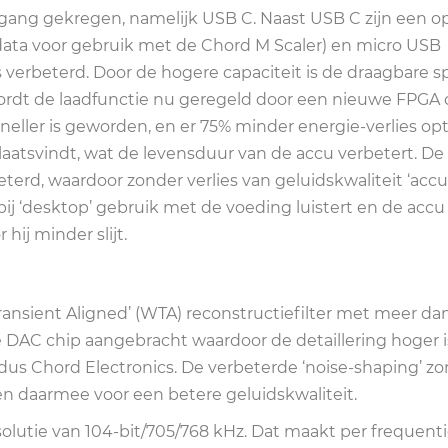
ngang gekregen, namelijk USB C. Naast USB C zijn een o
l-data voor gebruik met de Chord M Scaler) en micro USB
erbeterd. Door de hogere capaciteit is de draagbare sp
ordt de laadfunctie nu geregeld door een nieuwe FPGA 
neller is geworden, en er 75% minder energie-verlies op
aatsvindt, wat de levensduur van de accu verbetert. De
terd, waardoor zonder verlies van geluidskwaliteit ‘accu
bij ‘desktop’ gebruik met de voeding luistert en de accu
hij minder slijt.
Transient Aligned’ (WTA) reconstructiefilter met meer da
de DAC chip aangebracht waardoor de detaillering hoger i
dus Chord Electronics. De verbeterde ‘noise-shaping’ zo
en daarmee voor een betere geluidskwaliteit.
solutie van 104-bit/705/768 kHz. Dat maakt per frequen