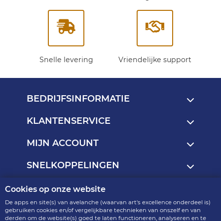
Snelle levering
Vriendelijke support
BEDRIJFSINFORMATIE
KLANTENSERVICE
MIJN ACCOUNT
SNELKOPPELINGEN
Cookies op onze website
Copyright © 2013 - 2026
De apps en site(s) van avelanche (waarvan art's excellence onderdeel is)
art's excellence - onderdeel van avelanche
gebruiken cookies en/of vergelijkbare technieken van onszelf en van
derden om de website(s) goed te laten functioneren, analyseren en te