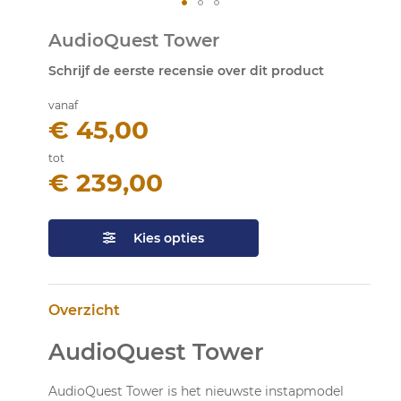
Ga
AudioQuest Tower
naar
het
Schrijf de eerste recensie over dit product
begin
van
vanaf
de
€ 45,00
afbeeldingen-
gallerij
tot
€ 239,00
Kies opties
Overzicht
AudioQuest Tower
AudioQuest Tower is het nieuwste instapmodel