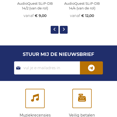
AudioQuest SLiP-DB
AudioQuest SLiP-DB
Aud
14/2 (van de rol)
14/4 (van de rol)
vanaf
€ 9,00
vanaf
€ 12,00
STUUR MIJ DE NIEUWSBRIEF
Abonneer
je
op
onze
nieuwsbrief:
Muziekrecensies
Veilig betalen