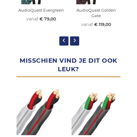
AudioQuest Evergreen
AudioQuest Golden
Au
Gate
vanaf
€ 79,00
vanaf
€ 119,00
MISSCHIEN VIND JE DIT OOK
LEUK?