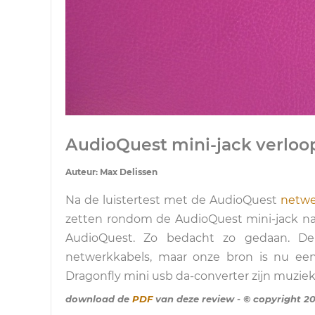
AudioQuest mini-jack verloop
Auteur: Max Delissen
Na de luistertest met de AudioQuest
netwe
zetten rondom de AudioQuest mini-jack naa
AudioQuest. Zo bedacht zo gedaan. De 
netwerkkabels, maar onze bron is nu ee
Dragonfly mini usb da-converter zijn muziek 
download de
PDF
van deze review - © copyright 20