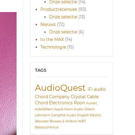
Onze selectie
(14)
Productrecensies
(93)
Onze selectie
(13)
Nieuws
(72)
Onze selectie
(6)
to the MAX
(14)
Technologie
(15)
TAGS
AudioQuest
iFi audio
Chord Company
Crystal Cable
Chord Electronics
Roon
Auralic
Astell&Kern
Apple
Naim Audio
Siltech
Lehmann
Campfire Audio
English Electric
Sbooster
Bowers & Wilkins
WBT
Bassocontinuo