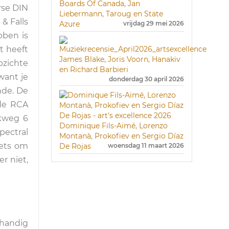
Boards Of Canada, Jan
rse DIN
Liebermann, Taroug en State
& Falls
Azure
vrijdag 29 mei 2026
bben is
t heeft
James Blake, Joris Voorn, Hanakiv
pzichte
en Richard Barbieri
want je
donderdag 30 april 2026
nde. De
 de RCA
akweg 6
Dominique Fils-Aimé, Lorenzo
pectral
Montanà, Prokofiev en Sergio Díaz
iets om
De Rojas
woensdag 11 maart 2026
r niet,
 handig