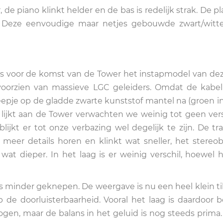
de piano klinkt helder en de bas is redelijk strak. De pl
. Deze eenvoudige maar netjes gebouwde zwart/witt
 voor de komst van de Tower het instapmodel van dez
voorzien van massieve LGC geleiders. Omdat de kabe
eepje op de gladde zwarte kunststof mantel na (groen in
k lijkt aan de Tower verwachten we weinig tot geen vers
lijkt er tot onze verbazing wel degelijk te zijn. De tr
meer details horen en klinkt wat sneller, het stereob
 wat dieper. In het laag is er weinig verschil, hoewel 
 is minder geknepen. De weergave is nu een heel klein ti
 de doorluisterbaarheid. Vooral het laag is daardoor b
en, maar de balans in het geluid is nog steeds prima.