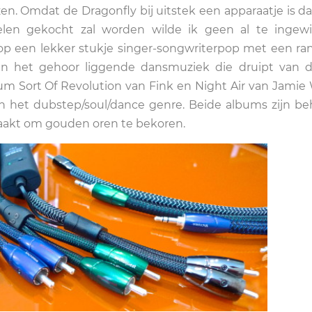
n. Omdat de Dragonfly bij uitstek een apparaatje is d
elen gekocht zal worden wilde ik geen al te ingew
 op een lekker stukje singer-songwriterpop met een ra
in het gehoor liggende dansmuziek die druipt van d
um Sort Of Revolution van Fink en Night Air van Jamie
in het dubstep/soul/dance genre. Beide albums zijn beh
akt om gouden oren te bekoren.