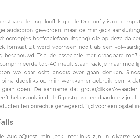
mst van de ongelooflijk goede Dragonfly is de compu
ge audiobron geworden, maar de mini-jack aansluiting
: oordopjes-hoofdtelefoonuitgang) die op deze da-co
ick formaat zit werd voorheen nooit als een volwaardig
g beschouwd. Tsja, de associatie met draagbare mp3-
ecomprimeerde top-40 meuk staan raak je maar moeilijk
ten we daar echt anders over gaan denken. Sinds
 bijna dagelijks op mijn werkkamer gebruik ben ik dat
 gaan doen. De aanname dat groter/dikker/zwaarder 
eeft helaas ook in de hifi postgevat en daardoor zijn al
ducten ten onrechte genegeerd. Tijd voor een bijstellin
alls
 AudioQuest mini-jack interlinks zijn in diverse va