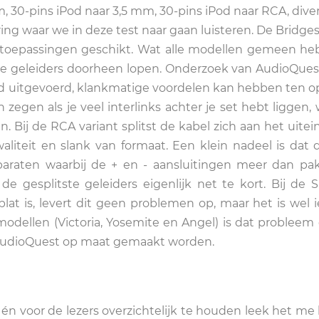
, 30-pins iPod naar 3,5 mm, 30-pins iPod naar RCA, dive
ng waar we in deze test naar gaan luisteren. De Bridges 
e toepassingen geschikt. Wat alle modellen gemeen he
lle geleiders doorheen lopen. Onderzoek van AudioQues
ed uitgevoerd, klankmatige voordelen kan hebben ten o
zegen als je veel interlinks achter je set hebt liggen, 
 Bij de RCA variant splitst de kabel zich aan het uitei
aliteit en slank van formaat. Een klein nadeel is dat
apparaten waarbij de + en - aansluitingen meer dan p
 de gesplitste geleiders eigenlijk net te kort. Bij de S
 plat is, levert dit geen problemen op, maar het is wel 
dellen (Victoria, Yosemite en Angel) is dat probleem e
 AudioQuest op maat gemaakt worden.
f én voor de lezers overzichtelijk te houden leek het me