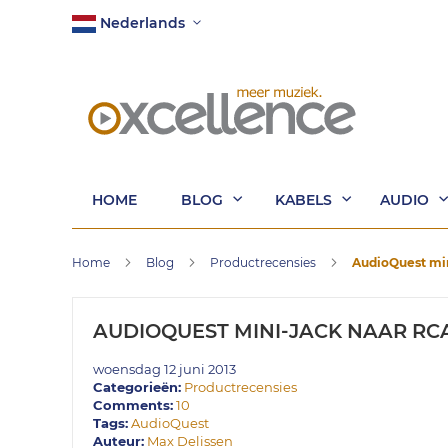
Ga
Taal
Nederlands
naar
de
inhoud
HOME
BLOG
KABELS
AUDIO
Home
Blog
Productrecensies
AudioQuest min
AUDIOQUEST MINI-JACK NAAR RCA
woensdag 12 juni 2013
Categorieën:
Productrecensies
Comments:
10
Tags:
AudioQuest
Auteur:
Max Delissen