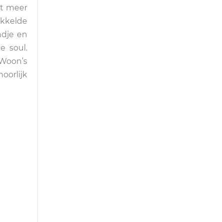
at meer
ikkelde
ndje en
e soul.
 Woon’s
oorlijk