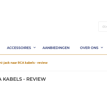
Zoek
ACCESSOIRES
AANBIEDINGEN
OVER ONS
i-jack naar RCA kabels - review
 KABELS - REVIEW