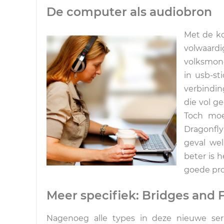
De computer als audiobron
Met de ko
volwaardi
volksmond
in usb-st
verbindin
die vol g
Toch moe
Dragonfly
geval wel
beter is h
goede pro
Meer specifiek: Bridges and F
Nagenoeg alle types in deze nieuwe serie