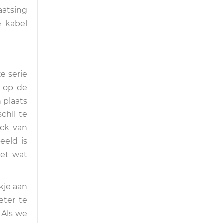
aatsing
e kabel
e serie
l op de
 plaats
chil te
ack van
eeld is
het wat
kje aan
eter te
 Als we