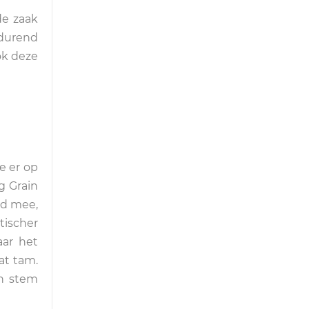
de zaak
tdurend
ok deze
e er op
g Grain
ed mee,
itischer
aar het
at tam.
en stem