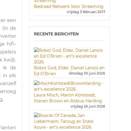
Bedraad Netwerk Voor Streaming
vrijdag 3 februari 2017
ter een
 (in de
RECENTE BERICHTEN
nverter
e hifi-
spelers
 kwijt.
 ik de
Robot God, Elder, Daniel Lanois en
Ed O’Brien
dinsdag 30 juni 2026
 in elk
vanzelf
 genoeg
Laura Misch, Martin Kohlstedt,
g.
Steven Brown en Aldous Harding
vrijdag 26 juni 2026
rianten