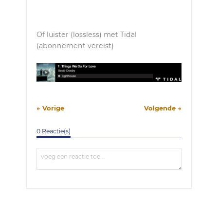
Of luister (lossless) met Tidal
(abonnement vereist)
← Vorige
Volgende →
0 Reactie(s)