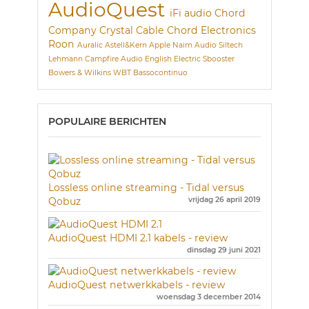
AudioQuest
iFi audio
Chord
Company
Crystal Cable
Chord Electronics
Roon
Auralic
Astell&Kern
Apple
Naim Audio
Siltech
Lehmann
Campfire Audio
English Electric
Sbooster
Bowers & Wilkins
WBT
Bassocontinuo
POPULAIRE BERICHTEN
Lossless online streaming - Tidal versus
Qobuz
vrijdag 26 april 2019
AudioQuest HDMI 2.1 kabels - review
dinsdag 29 juni 2021
AudioQuest netwerkkabels - review
woensdag 3 december 2014