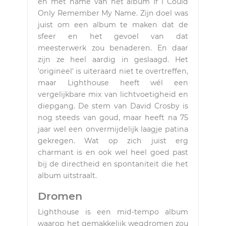
en met name van het album If I Could
Only Remember My Name. Zijn doel was
juist om een album te maken dat de
sfeer en het gevoel van dat
meesterwerk zou benaderen. En daar
zijn ze heel aardig in geslaagd. Het
'origineel' is uiteraard niet te overtreffen,
maar Lighthouse heeft wél een
vergelijkbare mix van lichtvoetigheid en
diepgang. De stem van David Crosby is
nog steeds van goud, maar heeft na 75
jaar wel een onvermijdelijk laagje patina
gekregen. Wat op zich juist erg
charmant is en ook wel heel goed past
bij de directheid en spontaniteit die het
album uitstraalt.
Dromen
Lighthouse is een mid-tempo album
waarop het gemakkelijk wegdromen zou