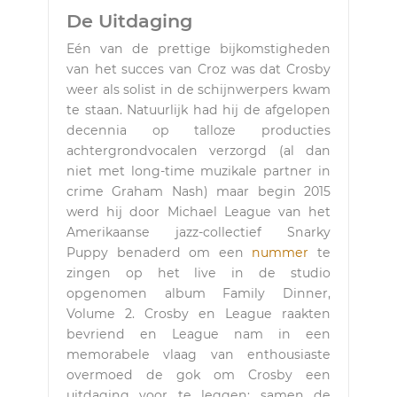
De Uitdaging
Eén van de prettige bijkomstigheden
van het succes van Croz was dat Crosby
weer als solist in de schijnwerpers kwam
te staan. Natuurlijk had hij de afgelopen
decennia op talloze producties
achtergrondvocalen verzorgd (al dan
niet met long-time muzikale partner in
crime Graham Nash) maar begin 2015
werd hij door Michael League van het
Amerikaanse jazz-collectief Snarky
Puppy benaderd om een
nummer
te
zingen op het live in de studio
opgenomen album Family Dinner,
Volume 2. Crosby en League raakten
bevriend en League nam in een
memorabele vlaag van enthousiaste
overmoed de gok om Crosby een
uitdaging voor te leggen: samen de