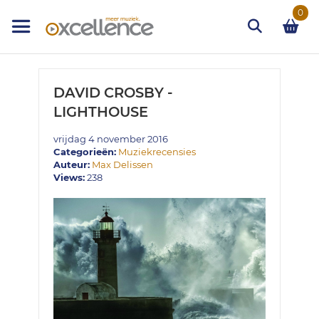
Ga
0
naar
de
inhoud
Zoek
DAVID CROSBY -
LIGHTHOUSE
vrijdag 4 november 2016
Categorieën:
Muziekrecensies
Auteur:
Max Delissen
Views:
238