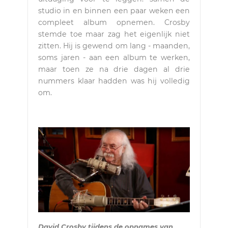
studio in en binnen een paar weken een
compleet album opnemen. Crosby
stemde toe maar zag het eigenlijk niet
zitten. Hij is gewend om lang - maanden,
soms jaren - aan een album te werken,
maar toen ze na drie dagen al drie
nummers klaar hadden was hij volledig
om.
David Crosby tijdens de opnames van